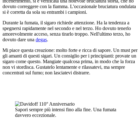
incenerimento, si è verificata una notevole bruciatura storta, che ho
dovuto correggere con la fiamma. L'occasionale bruciatura ondulata
si è corretta da sola su entrambi i campioni.
Durante la fumata, il sigaro richiede attenzione. Ha la tendenza a
spegnersi rapidamente nel secondo e nel terzo. Ho dovuto tenerlo
amorevolmente acceso, senza tirarlo troppo. Nell'ultimo terzo, ho
dovuto dare una
degas
.
Mi piace questa creazione: molto forte e ricca di sapore. Un must per
gli amanti di questi sigari. Un consiglio per i principianti: provate un
sigaro come questo. Mangiate qualcosa prima, in modo che la forza
non vi stordisca. Gustatelo lentamente e rilassatevi, ma sempre
concentrati sul fumo; non lasciatevi distrarre.
Sapori sempre più intensi fino alla fine. Una fumata
davvero eccezionale.