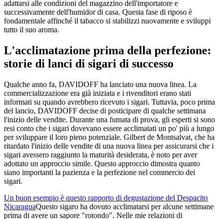
adattarsi alle condizioni del magazzino dell'importatore e
successivamente dell'humidor di casa. Questa fase di riposo è
fondamentale affinché il tabacco si stabilizzi nuovamente e sviluppi
tutto il suo aroma.
L'acclimatazione prima della perfezione:
storie di lanci di sigari di successo
Qualche anno fa, DAVIDOFF ha lanciato una nuova linea. La
commercializzazione era già iniziata e i rivenditori erano stati
informati su quando avrebbero ricevuto i sigari. Tuttavia, poco prima
del lancio, DAVIDOFF decise di posticipare di qualche settimana
l'inizio delle vendite. Durante una fumata di prova, gli esperti si sono
resi conto che i sigari dovevano essere acclimatati un po' più a lungo
per sviluppare il loro pieno potenziale. Gilbert de Montsalvat, che ha
ritardato l'inizio delle vendite di una nuova linea per assicurarsi che i
sigari avessero raggiunto la maturità desiderata, è noto per aver
adottato un approccio simile. Questo approccio dimostra quanto
siano importanti la pazienza e la perfezione nel commercio dei
sigari.
Un buon esempio è questo rapporto di degustazione del Despacito
Nicaragua
Questo sigaro ha dovuto acclimatarsi per alcune settimane
prima di avere un sapore "rotondo". Nelle mie relazioni di