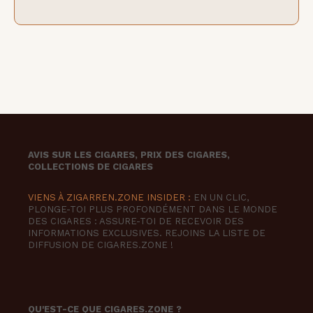
AVIS SUR LES CIGARES, PRIX DES CIGARES,
COLLECTIONS DE CIGARES
VIENS À ZIGARREN.ZONE INSIDER :
EN UN CLIC,
PLONGE-TOI PLUS PROFONDÉMENT DANS LE MONDE
DES CIGARES : ASSURE-TOI DE RECEVOIR DES
INFORMATIONS EXCLUSIVES. REJOINS LA LISTE DE
DIFFUSION DE CIGARES.ZONE !
QU'EST-CE QUE CIGARES.ZONE ?