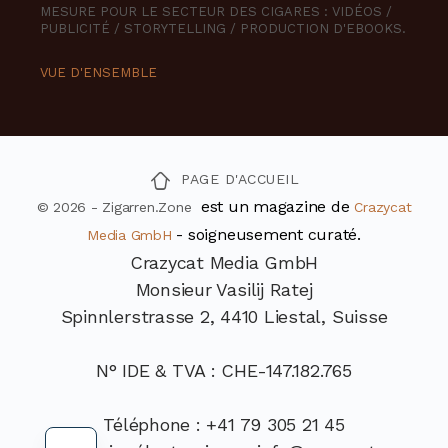
MESURE POUR LE SECTEUR DES CIGARES : VIDÉOS /
PUBLICITÉ / STORYTELLING / PRODUCTION D'EBOOKS.
VUE D'ENSEMBLE
PAGE D'ACCUEIL
est un magazine de
© 2026 - Zigarren.Zone
Crazycat
- soigneusement curaté.
Media GmbH
Crazycat Media GmbH
Monsieur Vasilij Ratej
Spinnlerstrasse 2, 4410 Liestal, Suisse
N° IDE & TVA : CHE-147.182.765
Téléphone : +41 79 305 21 45