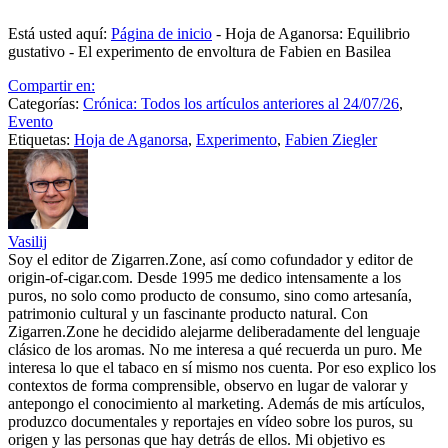
Está usted aquí:
Página de inicio
-
Hoja de Aganorsa: Equilibrio
gustativo - El experimento de envoltura de Fabien en Basilea
Compartir en:
Categorías:
Crónica: Todos los artículos anteriores al 24/07/26
,
Evento
Etiquetas:
Hoja de Aganorsa
,
Experimento
,
Fabien Ziegler
Vasilij
Soy el editor de Zigarren.Zone, así como cofundador y editor de
origin-of-cigar.com. Desde 1995 me dedico intensamente a los
puros, no solo como producto de consumo, sino como artesanía,
patrimonio cultural y un fascinante producto natural. Con
Zigarren.Zone he decidido alejarme deliberadamente del lenguaje
clásico de los aromas. No me interesa a qué recuerda un puro. Me
interesa lo que el tabaco en sí mismo nos cuenta. Por eso explico los
contextos de forma comprensible, observo en lugar de valorar y
antepongo el conocimiento al marketing. Además de mis artículos,
produzco documentales y reportajes en vídeo sobre los puros, su
origen y las personas que hay detrás de ellos. Mi objetivo es