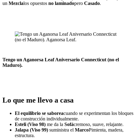
un
Mezcla
los opuestos
no laminado
pero
Casado
.
Tengo un Aganorsa Leaf Aniversario Connecticut (no el
Maduro).
Lo que me llevo a casa
El equilibrio se saborea
cuando se experimentan los bloques
de construcción individualmente.
Esteli (Viso 98)
me da la
Sofá
cremoso, suave, relajante.
Jalapa (Viso 99)
suministra el
Marco
Pimienta, madera,
estructura.