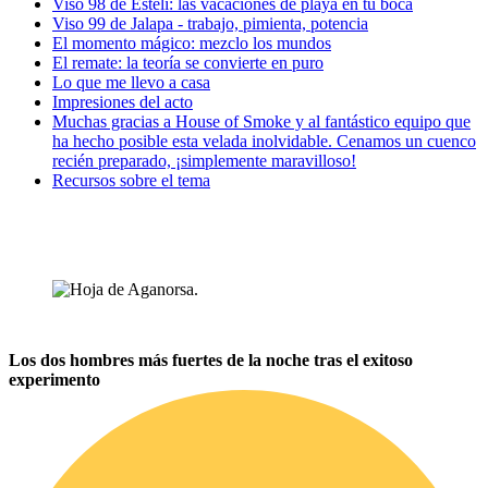
Viso 98 de Esteli: las vacaciones de playa en tu boca
Viso 99 de Jalapa - trabajo, pimienta, potencia
El momento mágico: mezclo los mundos
El remate: la teoría se convierte en puro
Lo que me llevo a casa
Impresiones del acto
Muchas gracias a House of Smoke y al fantástico equipo que
ha hecho posible esta velada inolvidable. Cenamos un cuenco
recién preparado, ¡simplemente maravilloso!
Recursos sobre el tema
Los dos hombres más fuertes de la noche tras el exitoso
experimento