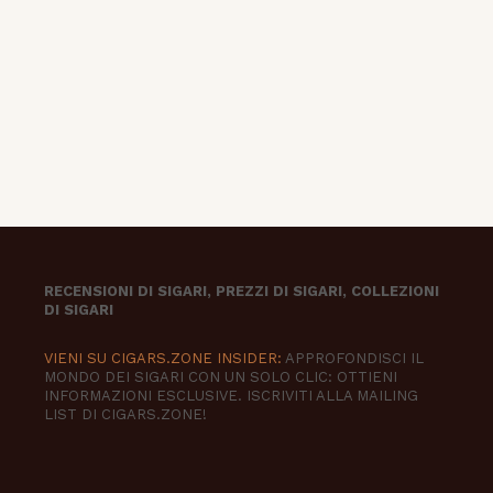
RECENSIONI DI SIGARI, PREZZI DI SIGARI, COLLEZIONI
DI SIGARI
VIENI SU CIGARS.ZONE INSIDER:
APPROFONDISCI IL
MONDO DEI SIGARI CON UN SOLO CLIC: OTTIENI
INFORMAZIONI ESCLUSIVE. ISCRIVITI ALLA MAILING
LIST DI CIGARS.ZONE!