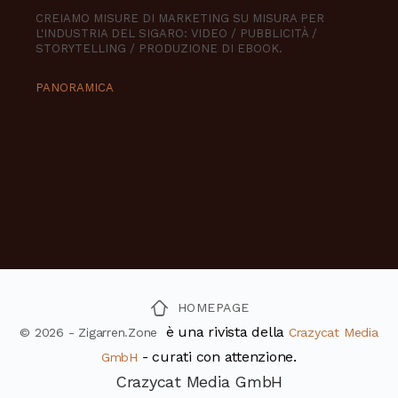
CREIAMO MISURE DI MARKETING SU MISURA PER
L'INDUSTRIA DEL SIGARO: VIDEO / PUBBLICITÀ /
STORYTELLING / PRODUZIONE DI EBOOK.
PANORAMICA
HOMEPAGE
è una rivista della
© 2026 - Zigarren.Zone
Crazycat Media
- curati con attenzione.
GmbH
Crazycat Media GmbH