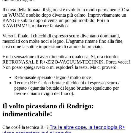
Il corso della fumata: il sigaro si è evoluto in modo permanente. Ora
un WUMM e subito dopo diventa più calmo. Improvvisamente un
BANG e subito dopo diventa un po' più morbido. Poi un
KAWUMM! Un piacere fantastico.
Verso il finale, i chicchi di espresso scuro diventano dominanti,
mescolati con molte noci e legno. L'agrume rimane fino alla fine,
così come la sottile impressione di caramello bruciato.
Ho la sensazione di aver dimenticato qualcosa. Sì, ora ricordo:
RETRONASAL E R+-ZIZO-VACUUM-TECHNIK. Porca vacca!
Non posso spiegarvelo o mi esploderà la testa. Ma ci proverò:
Retronasale speziato / legno / molto noce
Tecnica R+: Carico brutale di chicchi di espresso scuro /
pepato / quantità brutale di legno bruciato (qualcuno per
favore chiami i vigili del fuoco).
Il volto picassiano di Rodrigo:
indimenticabile!
Tra le altre cose, la tecnologia R+
Che cos'è la tecnica R+?
viene presentata qui di seguito