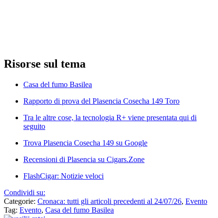
Risorse sul tema
Casa del fumo Basilea
Rapporto di prova del Plasencia Cosecha 149 Toro
Tra le altre cose, la tecnologia R+ viene presentata qui di
seguito
Trova Plasencia Cosecha 149 su Google
Recensioni di Plasencia su Cigars.Zone
FlashCigar: Notizie veloci
Condividi su:
Categorie:
Cronaca: tutti gli articoli precedenti al 24/07/26
,
Evento
Tag:
Evento
,
Casa del fumo Basilea