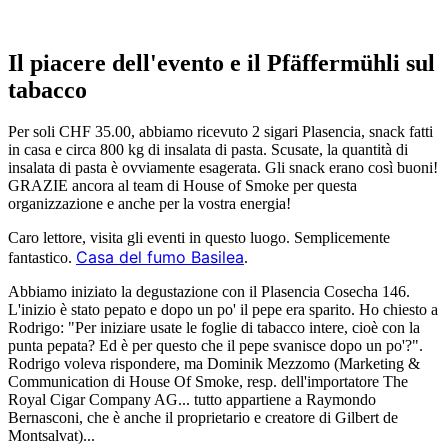
Il piacere dell'evento e il Pfäffermühli sul
tabacco
Per soli CHF 35.00, abbiamo ricevuto 2 sigari Plasencia, snack fatti
in casa e circa 800 kg di insalata di pasta. Scusate, la quantità di
insalata di pasta è ovviamente esagerata. Gli snack erano così buoni!
GRAZIE ancora al team di House of Smoke per questa
organizzazione e anche per la vostra energia!
Caro lettore, visita gli eventi in questo luogo. Semplicemente
Casa del fumo Basilea
fantastico.
.
Abbiamo iniziato la degustazione con il Plasencia Cosecha 146.
L'inizio è stato pepato e dopo un po' il pepe era sparito. Ho chiesto a
Rodrigo: "Per iniziare usate le foglie di tabacco intere, cioè con la
punta pepata? Ed è per questo che il pepe svanisce dopo un po'?".
Rodrigo voleva rispondere, ma Dominik Mezzomo (Marketing &
Communication di House Of Smoke, resp. dell'importatore The
Royal Cigar Company AG... tutto appartiene a Raymondo
Bernasconi, che è anche il proprietario e creatore di Gilbert de
Montsalvat)...