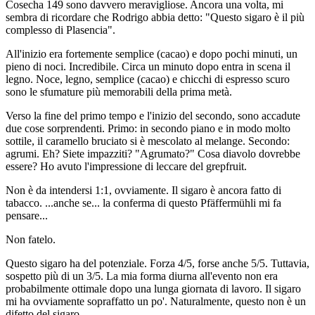
Cosecha 149 sono davvero meravigliose. Ancora una volta, mi
sembra di ricordare che Rodrigo abbia detto: "Questo sigaro è il più
complesso di Plasencia".
All'inizio era fortemente semplice (cacao) e dopo pochi minuti, un
pieno di noci. Incredibile. Circa un minuto dopo entra in scena il
legno. Noce, legno, semplice (cacao) e chicchi di espresso scuro
sono le sfumature più memorabili della prima metà.
Verso la fine del primo tempo e l'inizio del secondo, sono accadute
due cose sorprendenti. Primo: in secondo piano e in modo molto
sottile, il caramello bruciato si è mescolato al melange. Secondo:
agrumi. Eh? Siete impazziti? "Agrumato?" Cosa diavolo dovrebbe
essere? Ho avuto l'impressione di leccare del grepfruit.
Non è da intendersi 1:1, ovviamente. Il sigaro è ancora fatto di
tabacco. ...anche se... la conferma di questo Pfäffermühli mi fa
pensare...
Non fatelo.
Questo sigaro ha del potenziale. Forza 4/5, forse anche 5/5. Tuttavia,
sospetto più di un 3/5. La mia forma diurna all'evento non era
probabilmente ottimale dopo una lunga giornata di lavoro. Il sigaro
mi ha ovviamente sopraffatto un po'. Naturalmente, questo non è un
difetto del sigaro.