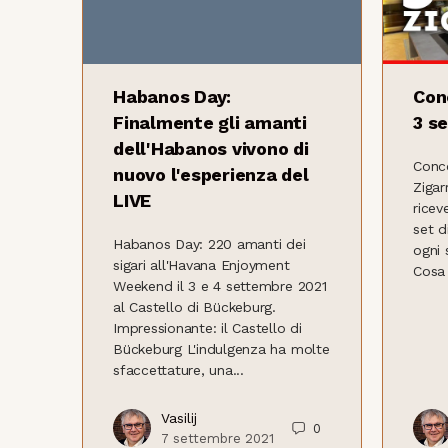
Habanos Day:
Con
Finalmente gli amanti
3 se
dell'Habanos vivono di
Conco
nuovo l'esperienza del
Zigar
LIVE
ricev
set d
Habanos Day: 220 amanti dei
ogni 
sigari all'Havana Enjoyment
Cosa 
Weekend il 3 e 4 settembre 2021
al Castello di Bückeburg.
Impressionante: il Castello di
Bückeburg L'indulgenza ha molte
sfaccettature, una...
Vasilij
0
7 settembre 2021