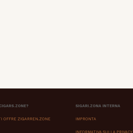
 CIGARS.ZONE?
SIGARI.ZONA INTERNA
TI OFFRE ZIGARREN.ZONE
IMPRONTA
INFORMATIVA SULLA PRIVACY