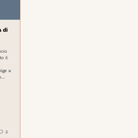
 di
ncio
o il
olge a
...
3