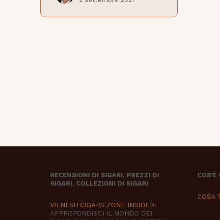
RECENSIONI DI SIGARI, PREZZI DI
COS'È
SIGARI, COLLEZIONI DI SIGARI
COSA 
VIENI SU CIGARS.ZONE INSIDER:
APPROFONDISCI IL MONDO DEI