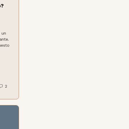
o?
è un
ante.
uesto
2