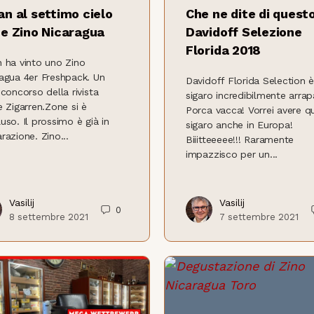
an al settimo cielo
Che ne dite di quest
ce Zino Nicaragua
Davidoff Selezione
Florida 2018
 ha vinto uno Zino
agua 4er Freshpack. Un
Davidoff Florida Selection 
 concorso della rivista
sigaro incredibilmente arrap
e Zigarren.Zone si è
Porca vacca! Vorrei avere q
uso. Il prossimo è già in
sigaro anche in Europa!
razione. Zino...
Biiitteeeee!!! Raramente
impazzisco per un...
Vasilij
Vasilij
0
8 settembre 2021
7 settembre 2021