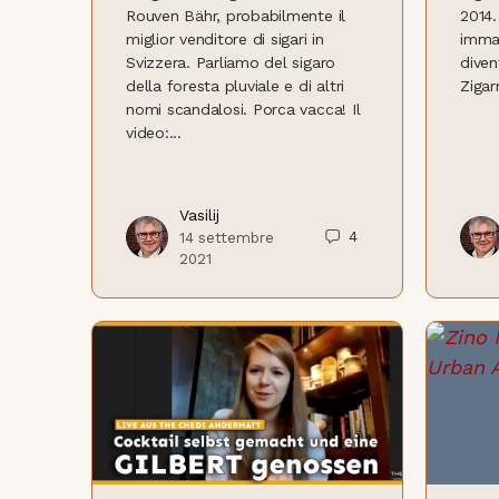
Rouven Bähr, probabilmente il
2014.
miglior venditore di sigari in
imma
Svizzera. Parliamo del sigaro
diven
della foresta pluviale e di altri
Zigar
nomi scandalosi. Porca vacca! Il
video:...
Vasilij
4
14 settembre
2021