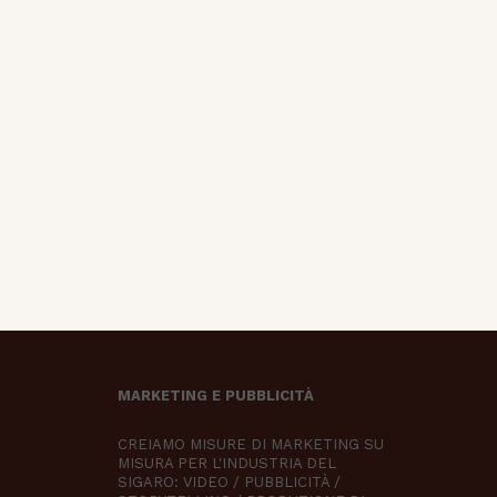
MARKETING E PUBBLICITÀ
CREIAMO MISURE DI MARKETING SU
MISURA PER L'INDUSTRIA DEL
SIGARO: VIDEO / PUBBLICITÀ /