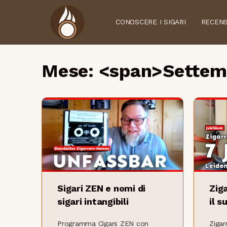
CONOSCERE I SIGARI
RECENS
Mese: <span>Settem
Sigari ZEN e nomi di
Zig
sigari intangibili
il s
Programma Cigars ZEN con
Zigar