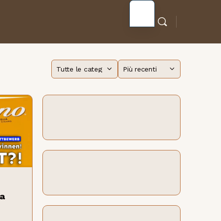
Categoria
Ordina
per
la