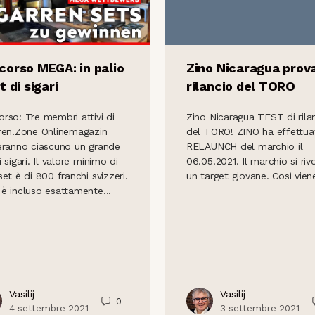
corso MEGA: in palio
Zino Nicaragua prova
t di sigari
rilancio del TORO
rso: Tre membri attivi di
Zino Nicaragua TEST di rila
ren.Zone Onlinemagazin
del TORO! ZINO ha effettuat
eranno ciascuno un grande
RELAUNCH del marchio il
i sigari. Il valore minimo di
06.05.2021. Il marchio si riv
set è di 800 franchi svizzeri.
un target giovane. Così viene
è incluso esattamente...
Vasilij
Vasilij
0
4 settembre 2021
3 settembre 2021