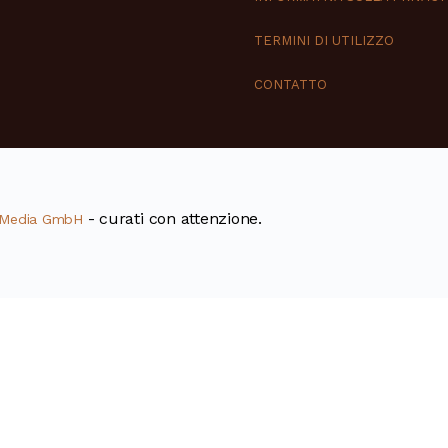
TERMINI DI UTILIZZO
CONTATTO
- curati con attenzione.
 Media GmbH
5