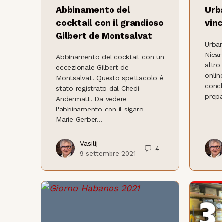
Abbinamento del
Urb
cocktail con il grandioso
vin
Gilbert de Montsalvat
Urban
Nicar
Abbinamento del cocktail con un
altro
eccezionale Gilbert de
onlin
Montsalvat. Questo spettacolo è
concl
stato registrato dal Chedi
prepa
Andermatt. Da vedere
l'abbinamento con il sigaro.
Marie Gerber...
Vasilij
4
9 settembre 2021