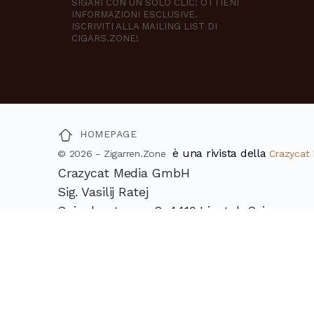
SIGARI CON UN SOLO CLIC: OTTIENI
INFORMAZIONI ESCLUSIVE.
ISCRIVITI ALLA MAILING LIST DI
CIGARS.ZONE!
HOMEPAGE
è una rivista della
© 2026 - Zigarren.Zone
Crazycat
Crazycat Media GmbH
Sig. Vasilij Ratej
Spinnlerstrasse 2, 4410 Liestal, Svizzera
UID e numero di partita IVA: CHE-147.182.76
Telefono: +41 79 305 21 45
E-mail: info@crazycat-media.com