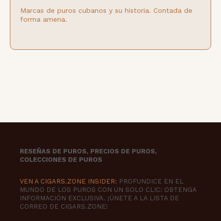
Marcas de puros cubanos y su historia. Contada de
forma amena.
RESEÑAS DE PUROS, PRECIOS DE PUROS,
COLECCIONES DE PUROS
VEN A CIGARS.ZONE INSIDER:
PROFUNDICE EN EL
MUNDO DE LOS PUROS CON UN SOLO CLIC: OBTENGA
INFORMACIÓN EXCLUSIVA. ¡ÚNETE A LA LISTA DE
CORREO DE CIGARS.ZONE!