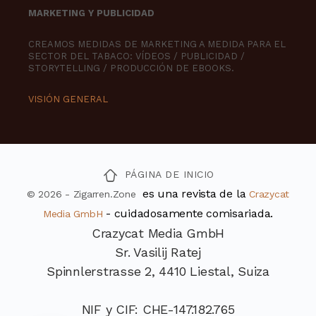
MARKETING Y PUBLICIDAD
CREAMOS MEDIDAS DE MARKETING A MEDIDA PARA EL
SECTOR DEL TABACO: VÍDEOS / PUBLICIDAD /
STORYTELLING / PRODUCCIÓN DE EBOOKS.
VISIÓN GENERAL
PÁGINA DE INICIO
es una revista de la
© 2026 - Zigarren.Zone
Crazycat
- cuidadosamente comisariada.
Media GmbH
Crazycat Media GmbH
Sr. Vasilij Ratej
Spinnlerstrasse 2, 4410 Liestal, Suiza
NIF y CIF: CHE-147.182.765