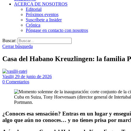
ACERCA DE NOSOTROS
Editorial
Próximos eventos
Suscríbete a Insider
Crónica
Póngase en contacto con nosotros
Buscar:
Cerrar búsqueda
Casa del Habano Kreuzlingen: la familia P
Vasilij
29 de junio de 2026
0
Comentarios
¿Conoces esa sensación? Entras en un lugar y enseguida
algo que aún no conoces… y no tienes prisa por marc