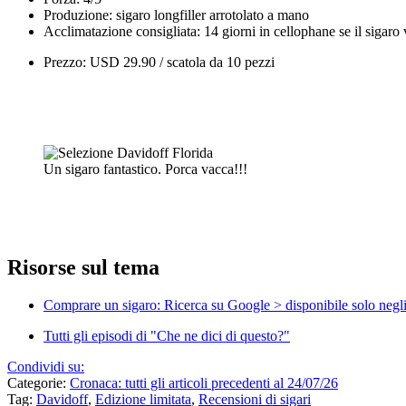
Produzione: sigaro longfiller arrotolato a mano
Acclimatazione consigliata: 14 giorni in cellophane se il sigaro v
Prezzo: USD 29.90 / scatola da 10 pezzi
Un sigaro fantastico. Porca vacca!!!
Risorse sul tema
Comprare un sigaro: Ricerca su Google > disponibile solo neg
Tutti gli episodi di "Che ne dici di questo?"
Condividi su:
Categorie:
Cronaca: tutti gli articoli precedenti al 24/07/26
Tag:
Davidoff
,
Edizione limitata
,
Recensioni di sigari