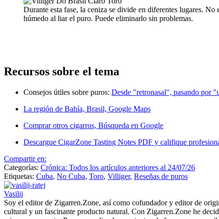
Durante esta fase, la ceniza se divide en diferentes lugares. No
húmedo al liar el puro. Puede eliminarlo sin problemas.
Recursos sobre el tema
Consejos útiles sobre puros:
Desde "retronasal", pasando por "
La región de Bahía, Brasil, Google Maps
Comprar otros cigarros, Búsqueda en Google
Descargue CigarZone Tasting Notes PDF y califique profesion
Compartir en:
Categorías:
Crónica: Todos los artículos anteriores al 24/07/26
Etiquetas:
Cuba
,
No Cuba
,
Toro
,
Villiger
,
Reseñas de puros
Vasilij
Soy el editor de Zigarren.Zone, así como cofundador y editor de ori
cultural y un fascinante producto natural. Con Zigarren.Zone he decid