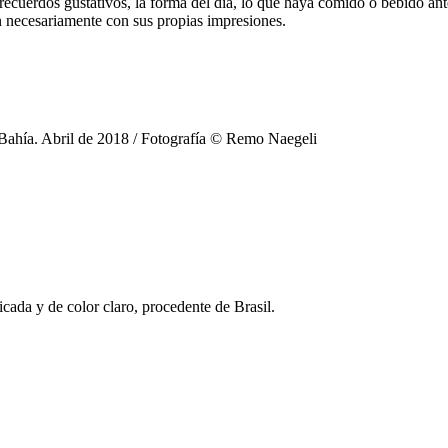
recuerdos gustativos, la forma del día, lo que haya comido o bebido ante
n necesariamente con sus propias impresiones.
e Bahía. Abril de 2018 / Fotografía © Remo Naegeli
cada y de color claro, procedente de Brasil.