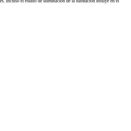
s. Incluso el estado de iluminación de la habitación influye en el