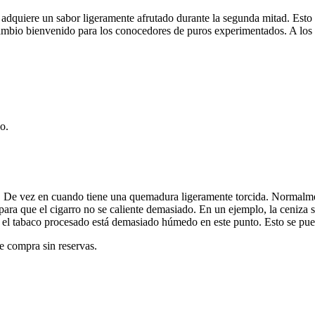
adquiere un sabor ligeramente afrutado durante la segunda mitad. Esto es
bio bienvenido para los conocedores de puros experimentados. A los que
o.
. De vez en cuando tiene una quemadura ligeramente torcida. Normalmente
a que el cigarro no se caliente demasiado. En un ejemplo, la ceniza se
 si el tabaco procesado está demasiado húmedo en este punto. Esto se p
e compra sin reservas.