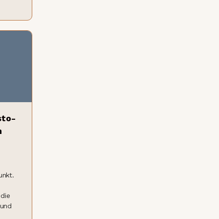
sto-
n
unkt.
 die
 und