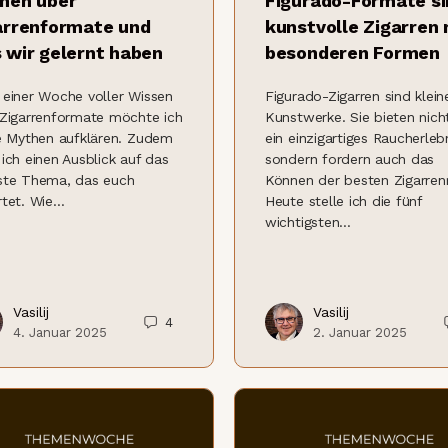
hen über
Figurado-Formate si
arrenformate und
kunstvolle Zigarren 
 wir gelernt haben
besonderen Formen
einer Woche voller Wissen
Figurado-Zigarren sind klein
 Zigarrenformate möchte ich
Kunstwerke. Sie bieten nich
e Mythen aufklären. Zudem
ein einzigartiges Raucherlebn
ich einen Ausblick auf das
sondern fordern auch das
ste Thema, das euch
Können der besten Zigarrenr
rtet. Wie…
Heute stelle ich die fünf
wichtigsten…
Vasilij
Vasilij
4
4. Januar 2025
2. Januar 2025