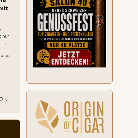
nd
mit
e
t nur
is,
oller.
6