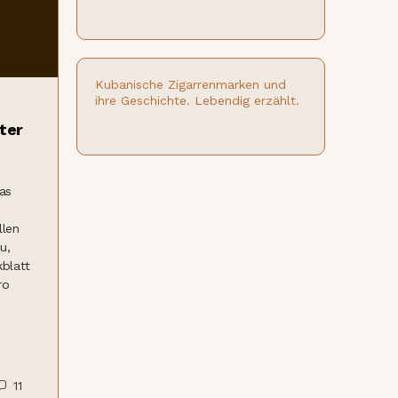
Kubanische Zigarrenmarken und
ihre Geschichte. Lebendig erzählt.
nter
as
llen
u,
blatt
ro
11