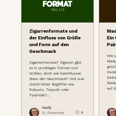
Zigarrenformate und
Mad
der Einfluss von Größe
Ein
und Form auf den
Pai
Geschmack
Wie u
Madu
Zigarrenformate? Zigarren gibt
gesc
es in unzähligen Formen und
Deck
Größen, doch wie beeinflussen
Geträ
diese den Geschmack? Und was
Madu
steckt hinter Begriffen wie
auf 
Robusto, Torpedo oder
Pyramide?…
Vasilij
9
31. Dezember