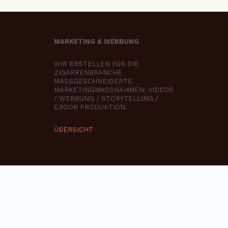
MARKETING & WERBUNG
WIR ERSTELLEN FÜR DIE
ZIGARRENBRANCHE
MASSGESCHNEIDERTE
MARKETINGMASSNAHMEN: VIDEOS
/ WERBUNG / STORYTELLING /
EBOOK PRODUKTION.
ÜBERSICHT