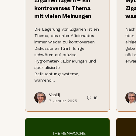
Zigarren lagern – Ein
Myt
kontroverses Thema
Zig
mit vielen Meinungen
was
Die Lagerung von Zigarren ist ein
Nach 
Thema, das unter Aficionados
über
immer wieder zu kontroversen
einig
Diskussionen führt. Einige
gebe 
schwören auf präzise
näch
Hygrometer-Kalibrierungen und
erwa
spezialisierte
Befeuchtungssysteme,
während…
Vasilij
18
7. Januar 2025