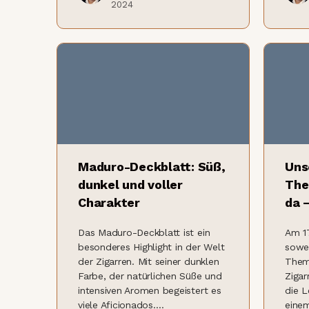
2024
Maduro-Deckblatt: Süß,
Uns
dunkel und voller
The
Charakter
da 
Das Maduro-Deckblatt ist ein
Am 17
besonderes Highlight in der Welt
sowei
der Zigarren. Mit seiner dunklen
Them
Farbe, der natürlichen Süße und
Zigar
intensiven Aromen begeistert es
die L
viele Aficionados.…
einem