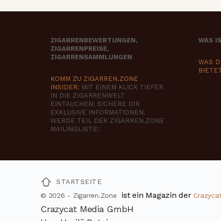
ZIGARRENBEWERTUNGEN,
WAS I
ZIGARRENPREISE,
ZIGARRENSAMMLUNGEN
WAS D
BIETE
KOMM ZU ZIGARREN.ZONE
INSIDER:
MIT EINEM KLICK TIEFER
IN DIE ZIGARRENWELT
EINTAUCHEN: SICHERE DIR
EXKLUSIVE INFORMATIONEN.
WERDE TEIL DER ZIGARREN.ZONE
MAILINGLISTE!
STARTSEITE
ist ein Magazin der
© 2026 - Zigarren.Zone
Crazyca
Crazycat Media GmbH