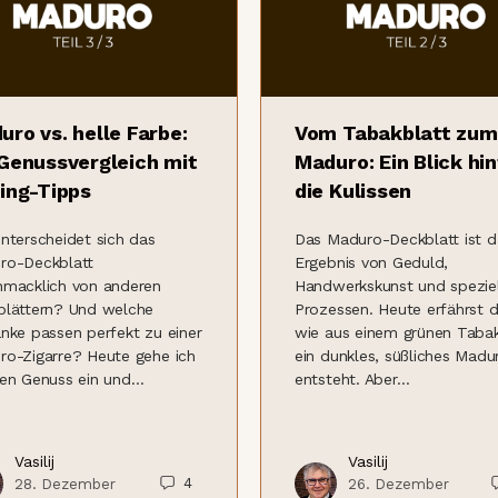
uro vs. helle Farbe:
Vom Tabakblatt zum
 Genussvergleich mit
Maduro: Ein Blick hi
ring-Tipps
die Kulissen
nterscheidet sich das
Das Maduro-Deckblatt ist d
ro-Deckblatt
Ergebnis von Geduld,
hmacklich von anderen
Handwerkskunst und spezie
blättern? Und welche
Prozessen. Heute erfährst d
nke passen perfekt zu einer
wie aus einem grünen Tabak
ro-Zigarre? Heute gehe ich
ein dunkles, süßliches Madu
den Genuss ein und…
entsteht. Aber…
Vasilij
Vasilij
4
28. Dezember
26. Dezember