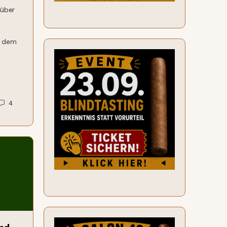
rüber
i dem
4