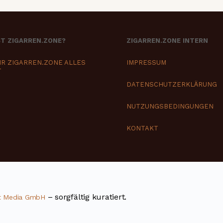
ST ZIGARREN.ZONE?
ZIGARREN.ZONE INTERN
IR ZIGARREN.ZONE ALLES
IMPRESSUM
T
DATENSCHUTZERKLÄRUNG
NUTZUNGSBEDINGUNGEN
KONTAKT
– sorgfältig kuratiert.
t Media GmbH