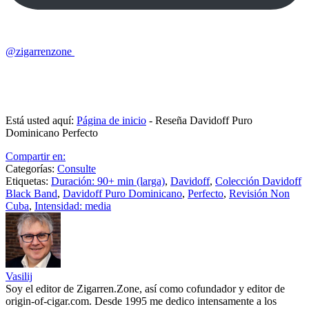
@zigarrenzone
Está usted aquí:
Página de inicio
-
Reseña Davidoff Puro
Dominicano Perfecto
Compartir en:
Categorías:
Consulte
Etiquetas:
Duración: 90+ min (larga)
,
Davidoff
,
Colección Davidoff
Black Band
,
Davidoff Puro Dominicano
,
Perfecto
,
Revisión Non
Cuba
,
Intensidad: media
Vasilij
Soy el editor de Zigarren.Zone, así como cofundador y editor de
origin-of-cigar.com. Desde 1995 me dedico intensamente a los