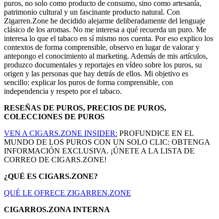
puros, no solo como producto de consumo, sino como artesanía,
patrimonio cultural y un fascinante producto natural. Con
Zigarren.Zone he decidido alejarme deliberadamente del lenguaje
clásico de los aromas. No me interesa a qué recuerda un puro. Me
interesa lo que el tabaco en sí mismo nos cuenta. Por eso explico los
contextos de forma comprensible, observo en lugar de valorar y
antepongo el conocimiento al marketing. Además de mis artículos,
produzco documentales y reportajes en vídeo sobre los puros, su
origen y las personas que hay detrás de ellos. Mi objetivo es
sencillo: explicar los puros de forma comprensible, con
independencia y respeto por el tabaco.
RESEÑAS DE PUROS, PRECIOS DE PUROS,
COLECCIONES DE PUROS
VEN A CIGARS.ZONE INSIDER:
PROFUNDICE EN EL
MUNDO DE LOS PUROS CON UN SOLO CLIC: OBTENGA
INFORMACIÓN EXCLUSIVA. ¡ÚNETE A LA LISTA DE
CORREO DE CIGARS.ZONE!
¿QUÉ ES CIGARS.ZONE?
QUÉ LE OFRECE ZIGARREN.ZONE
CIGARROS.ZONA INTERNA