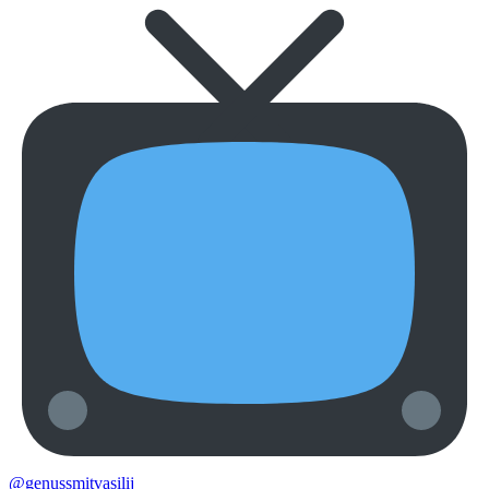
@genussmitvasilij