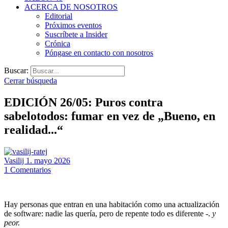
ACERCA DE NOSOTROS
Editorial
Próximos eventos
Suscríbete a Insider
Crónica
Póngase en contacto con nosotros
Buscar:
Cerrar búsqueda
EDICIÓN 26/05: Puros contra
sabelotodos: fumar en vez de „Bueno, en
realidad...“
Vasilij
1. mayo 2026
1
Comentarios
Hay personas que entran en una habitación como una actualización
de software: nadie las quería, pero de repente todo es diferente -.
y
peor.