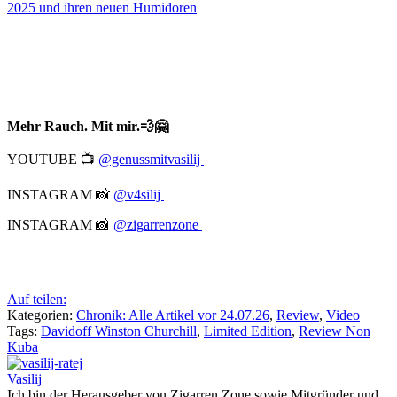
2025 und ihren neuen Humidoren
Mehr Rauch. Mit mir.💨🤗
YOUTUBE 📺
@genussmitvasilij
INSTAGRAM 📸
@v4silij
INSTAGRAM 📸
@zigarrenzone
Auf teilen:
Kategorien:
Chronik: Alle Artikel vor 24.07.26
,
Review
,
Video
Tags:
Davidoff Winston Churchill
,
Limited Edition
,
Review Non
Kuba
Vasilij
Ich bin der Herausgeber von Zigarren.Zone sowie Mitgründer und