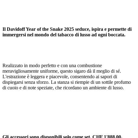
Il Davidoff Year of the Snake 2025 seduce, ispira e permette di
immergersi nel mondo del tabacco di lusso ad ogni boccata.
Realizzato in modo perfetto e con una combustione
meravigliosamente uniforme, questo sigaro dà il meglio di sé.
L'estrazione è leggera e piacevole, consentendo ai sapori di
dispiegarsi senza sforzo. La stanza si riempie di un sottile profumo
di cuoio e di note speziate, che ricordano un ambiente di lusso.
Gli accessori sono disponibili solo come set. CHF 1'888.00.