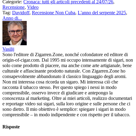
Categorie:
Cronaca: tutti gli articoli precedenti al 24/07/26
,
Recensione
,
Video
Tag:
Davidoff
,
Recensione Non Cuba
,
L'anno del serpente 2025
,
Anno di...
Vasilij
Sono l'editore di Zigarren.Zone, nonché cofondatore ed editore di
origin-of-cigar.com. Dal 1995 mi occupo intensamente di sigari, non
solo come prodotto di piacere, ma anche come arte artigianale, bene
culturale e affascinante prodotto naturale. Con Zigarren.Zone ho
consapevolmente abbandonato il classico linguaggio degli aromi.
Non mi interessa cosa ricorda un sigaro. Mi interessa ciò che
racconta il tabacco stesso. Per questo spiego i nessi in modo
comprensibile, osservo invece di giudicare e antepongo la
conoscenza al marketing. Oltre ai miei articoli, realizzo documentari
e reportage video sui sigari, sulla loro origine e sulle persone che ci
sono dietro. Il mio obiettivo è semplice: spiegare i sigari in modo
comprensibile – in modo indipendente e con rispetto per il tabacco.
Risposte