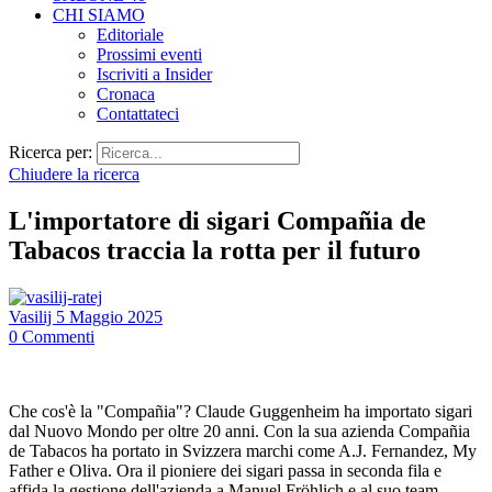
CHI SIAMO
Editoriale
Prossimi eventi
Iscriviti a Insider
Cronaca
Contattateci
Ricerca per:
Chiudere la ricerca
L'importatore di sigari Compañia de
Tabacos traccia la rotta per il futuro
Vasilij
5 Maggio 2025
0
Commenti
Che cos'è la "Compañia"? Claude Guggenheim ha importato sigari
dal Nuovo Mondo per oltre 20 anni. Con la sua azienda Compañia
de Tabacos ha portato in Svizzera marchi come A.J. Fernandez, My
Father e Oliva. Ora il pioniere dei sigari passa in seconda fila e
affida la gestione dell'azienda a Manuel Fröhlich e al suo team.