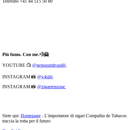
Telefono +41 44 515 50 80
Più fumo. Con me.💨🤗
YOUTUBE 📺
@genussmitvasilij
INSTAGRAM 📸
@v4silij
INSTAGRAM 📸
@zigarrenzone
Siete qui:
Homepage
-
L'importatore di sigari Compañia de Tabacos
traccia la rotta per il futuro