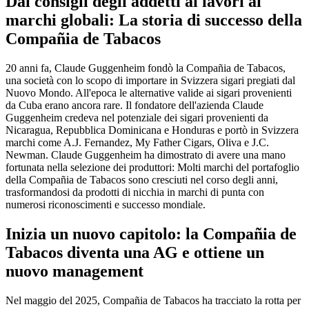
Dai consigli degli addetti ai lavori ai
marchi globali: La storia di successo della
Compañia de Tabacos
20 anni fa, Claude Guggenheim fondò la Compañia de Tabacos,
una società con lo scopo di importare in Svizzera sigari pregiati dal
Nuovo Mondo. All'epoca le alternative valide ai sigari provenienti
da Cuba erano ancora rare. Il fondatore dell'azienda Claude
Guggenheim credeva nel potenziale dei sigari provenienti da
Nicaragua, Repubblica Dominicana e Honduras e portò in Svizzera
marchi come A.J. Fernandez, My Father Cigars, Oliva e J.C.
Newman. Claude Guggenheim ha dimostrato di avere una mano
fortunata nella selezione dei produttori: Molti marchi del portafoglio
della Compañia de Tabacos sono cresciuti nel corso degli anni,
trasformandosi da prodotti di nicchia in marchi di punta con
numerosi riconoscimenti e successo mondiale.
Inizia un nuovo capitolo: la Compañia de
Tabacos diventa una AG e ottiene un
nuovo management
Nel maggio del 2025, Compañia de Tabacos ha tracciato la rotta per