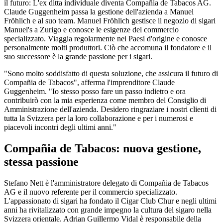
il futuro: L'ex ditta individuale diventa Compañia de Tabacos AG.
Claude Guggenheim passa la gestione dell'azienda a Manuel
Fröhlich e al suo team. Manuel Fröhlich gestisce il negozio di sigari
Manuel's a Zurigo e conosce le esigenze del commercio
specializzato. Viaggia regolarmente nei Paesi d'origine e conosce
personalmente molti produttori. Ciò che accomuna il fondatore e il
suo successore è la grande passione per i sigari.
"Sono molto soddisfatto di questa soluzione, che assicura il futuro di
Compañia de Tabacos", afferma l'imprenditore Claude
Guggenheim. "Io stesso posso fare un passo indietro e ora
contribuirò con la mia esperienza come membro del Consiglio di
Amministrazione dell'azienda. Desidero ringraziare i nostri clienti di
tutta la Svizzera per la loro collaborazione e per i numerosi e
piacevoli incontri degli ultimi anni."
Compañia de Tabacos: nuova gestione,
stessa passione
Stefano Nett è l'amministratore delegato di Compañia de Tabacos
AG e il nuovo referente per il commercio specializzato.
L'appassionato di sigari ha fondato il Cigar Club Chur e negli ultimi
anni ha rivitalizzato con grande impegno la cultura del sigaro nella
Svizzera orientale. Adrian Guillermo Vidal è responsabile della