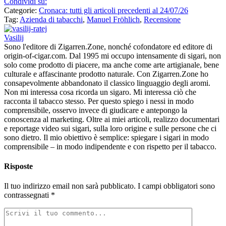
Condividi su:
Categorie:
Cronaca: tutti gli articoli precedenti al 24/07/26
Tag:
Azienda di tabacchi
,
Manuel Fröhlich
,
Recensione
Vasilij
Sono l'editore di Zigarren.Zone, nonché cofondatore ed editore di
origin-of-cigar.com. Dal 1995 mi occupo intensamente di sigari, non
solo come prodotto di piacere, ma anche come arte artigianale, bene
culturale e affascinante prodotto naturale. Con Zigarren.Zone ho
consapevolmente abbandonato il classico linguaggio degli aromi.
Non mi interessa cosa ricorda un sigaro. Mi interessa ciò che
racconta il tabacco stesso. Per questo spiego i nessi in modo
comprensibile, osservo invece di giudicare e antepongo la
conoscenza al marketing. Oltre ai miei articoli, realizzo documentari
e reportage video sui sigari, sulla loro origine e sulle persone che ci
sono dietro. Il mio obiettivo è semplice: spiegare i sigari in modo
comprensibile – in modo indipendente e con rispetto per il tabacco.
Risposte
Il tuo indirizzo email non sarà pubblicato.
I campi obbligatori sono
contrassegnati
*