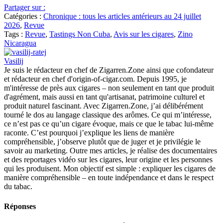
Partager sur :
Catégories :
Chronique : tous les articles antérieurs au 24 juillet
2026
,
Revue
Tags :
Revue
,
Tastings Non Cuba
,
Avis sur les cigares
,
Zino
Nicaragua
Vasilij
Je suis le rédacteur en chef de Zigarren.Zone ainsi que cofondateur
et rédacteur en chef d'origin-of-cigar.com. Depuis 1995, je
m'intéresse de près aux cigares – non seulement en tant que produit
d'agrément, mais aussi en tant qu'artisanat, patrimoine culturel et
produit naturel fascinant. Avec Zigarren.Zone, j’ai délibérément
tourné le dos au langage classique des arômes. Ce qui m’intéresse,
ce n’est pas ce qu’un cigare évoque, mais ce que le tabac lui-même
raconte. C’est pourquoi j’explique les liens de manière
compréhensible, j’observe plutôt que de juger et je privilégie le
savoir au marketing. Outre mes articles, je réalise des documentaires
et des reportages vidéo sur les cigares, leur origine et les personnes
qui les produisent. Mon objectif est simple : expliquer les cigares de
manière compréhensible – en toute indépendance et dans le respect
du tabac.
Réponses