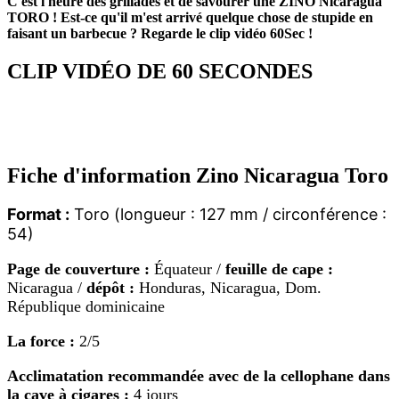
C'est l'heure des grillades et de savourer une ZINO Nicaragua
TORO ! Est-ce qu'il m'est arrivé quelque chose de stupide en
faisant un barbecue ? Regarde le clip vidéo 60Sec !
CLIP VIDÉO DE 60 SECONDES
Fiche d'information Zino Nicaragua Toro
Format :
Toro (longueur : 127 mm / circonférence :
54)
Page de couverture :
Équateur /
feuille de cape :
Nicaragua /
dépôt :
Honduras, Nicaragua, Dom.
République dominicaine
La force :
2/5
Acclimatation recommandée avec de la cellophane dans
la cave à cigares :
4 jours