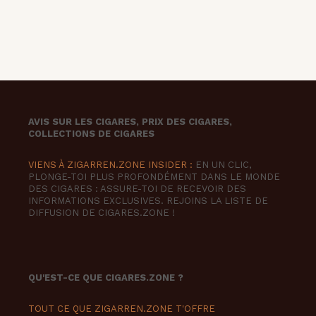
AVIS SUR LES CIGARES, PRIX DES CIGARES,
COLLECTIONS DE CIGARES
VIENS À ZIGARREN.ZONE INSIDER :
EN UN CLIC,
PLONGE-TOI PLUS PROFONDÉMENT DANS LE MONDE
DES CIGARES : ASSURE-TOI DE RECEVOIR DES
INFORMATIONS EXCLUSIVES. REJOINS LA LISTE DE
DIFFUSION DE CIGARES.ZONE !
QU'EST-CE QUE CIGARES.ZONE ?
TOUT CE QUE ZIGARREN.ZONE T'OFFRE