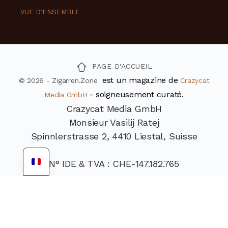
VUE D'ENSEMBLE
PAGE D'ACCUEIL
est un magazine de
© 2026 - Zigarren.Zone
Crazycat
- soigneusement curaté.
Media GmbH
Crazycat Media GmbH
Monsieur Vasilij Ratej
Spinnlerstrasse 2, 4410 Liestal, Suisse
N° IDE & TVA : CHE-147.182.765
Téléphone : +41 79 305 21 45
Courrier électronique : info@crazycat-
media.com