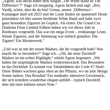
„Agron, was steckt hinter dem Slogan ‚The White Band ist The
Difference‘?“ frage ich neugierig. Agron lächelt und sagt: „Hey
Vasilij, schön, dass du da bist! Genau, unsere ‚Difference‘-
Kampagne läuft seit 2023 und die Leute finden sie spannend! Heute
präsentiere ich hier unsere berühmte White Band und habe zwei
ganz besondere Zigarren im Gepäck. Als erstes: Die Grand Cru
Diadema Finas Limited Edition haben wir vor dieses Jahr in
Bordeaux vorgestellt. Das war ein mega Event – erstklassige Leute,
feinste Zigarren, und die Stimmung war einfach grandios. Die
Zigarre? Ein Meisterwerk.“
„Und was ist mit der neuen Maduro, die ihr vorgestellt habt? Was
macht die so besonders?“ frage ich. -„Oh, die neue Davidoff
Maduro ist ein echtes Highlight,“ erklärt Agron begeistert. „Wir
haben die ursprüngliche Maduro weiterentwickelt. Das Besondere
ist das Deckblatt: Es kommt von Tabakblättern der Corte #7-Stufe.
Diese Blätter wachsen ganz oben an der Pflanze, wo sie jede Menge
Sonne tanken. Das Resultat? Ein rustikaler, intensiver Geschmack,
der sich trotzdem wunderbar elegant anfühlt – typisch Davidoff,
aber mit einer kühnen neuen Note.“