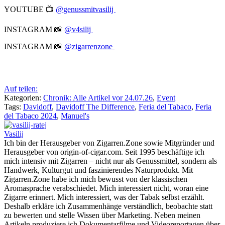
YOUTUBE 📺
@genussmitvasilij
INSTAGRAM 📸
@v4silij
INSTAGRAM 📸
@zigarrenzone
Auf teilen:
Kategorien:
Chronik: Alle Artikel vor 24.07.26
,
Event
Tags:
Davidoff
,
Davidoff The Difference
,
Feria del Tabaco
,
Feria
del Tabaco 2024
,
Manuel's
Vasilij
Ich bin der Herausgeber von Zigarren.Zone sowie Mitgründer und
Herausgeber von origin-of-cigar.com. Seit 1995 beschäftige ich
mich intensiv mit Zigarren – nicht nur als Genussmittel, sondern als
Handwerk, Kulturgut und faszinierendes Naturprodukt. Mit
Zigarren.Zone habe ich mich bewusst von der klassischen
Aromasprache verabschiedet. Mich interessiert nicht, woran eine
Zigarre erinnert. Mich interessiert, was der Tabak selbst erzählt.
Deshalb erkläre ich Zusammenhänge verständlich, beobachte statt
zu bewerten und stelle Wissen über Marketing. Neben meinen
Artikeln produziere ich Dokumentarfilme und Videoreportagen über