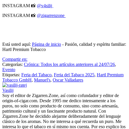
INSTAGRAM 📸
@v4silij
INSTAGRAM 📸
@zigarrenzone
Está usted aquí:
Página de inicio
-
Pasión, calidad y espíritu familiar:
Hartl Premium Tobacco
Compartir en:
Categorías:
Crónica: Todos los artículos anteriores al 24/07/26
,
Evento
Etiquetas:
Feria del Tabaco
,
Feria del Tabaco 2025
,
Hartl Premium
Tobacco GmbH
,
Manuel's
,
Oscar Valladares
Vasilij
Soy el editor de Zigarren.Zone, así como cofundador y editor de
origin-of-cigar.com. Desde 1995 me dedico intensamente a los
puros, no solo como producto de consumo, sino como artesanía,
patrimonio cultural y un fascinante producto natural. Con
Zigarren.Zone he decidido alejarme deliberadamente del lenguaje
clásico de los aromas. No me interesa a qué recuerda un puro. Me
interesa lo que el tabaco en sí mismo nos cuenta. Por eso explico los