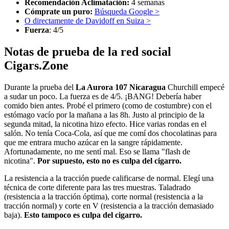
Recomendación Aclimatación:
4 semanas
Cómprate un puro:
Búsqueda Google >
O directamente de Davidoff en Suiza >
Fuerza
: 4/5
Notas de prueba de la red social
Cigars.Zone
Durante la prueba del
La Aurora 107 Nicaragua
Churchill empecé
a sudar un poco. La fuerza es de 4/5. ¡BANG! Debería haber
comido bien antes. Probé el primero (como de costumbre) con el
estómago vacío por la mañana a las 8h. Justo al principio de la
segunda mitad, la nicotina hizo efecto. Hice varias rondas en el
salón. No tenía Coca-Cola, así que me comí dos chocolatinas para
que me entrara mucho azúcar en la sangre rápidamente.
Afortunadamente, no me sentí mal. Eso se llama "flash de
nicotina".
Por supuesto, esto no es culpa del cigarro.
La resistencia a la tracción puede calificarse de normal. Elegí una
técnica de corte diferente para las tres muestras. Taladrado
(resistencia a la tracción óptima), corte normal (resistencia a la
tracción normal) y corte en V (resistencia a la tracción demasiado
baja).
Esto tampoco es culpa del cigarro.