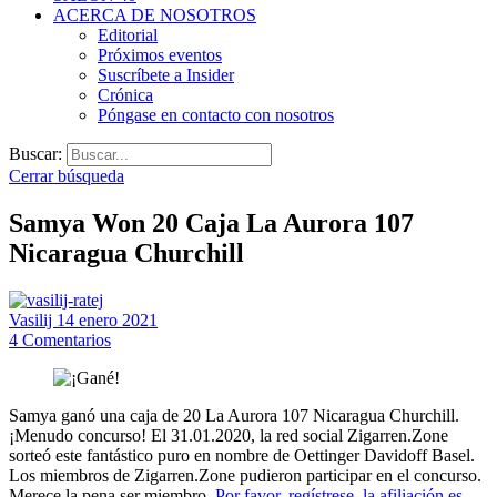
ACERCA DE NOSOTROS
Editorial
Próximos eventos
Suscríbete a Insider
Crónica
Póngase en contacto con nosotros
Buscar:
Cerrar búsqueda
Samya Won 20 Caja La Aurora 107
Nicaragua Churchill
Vasilij
14 enero 2021
4
Comentarios
Samya ganó una caja de 20 La Aurora 107 Nicaragua Churchill.
¡Menudo concurso! El 31.01.2020, la red social Zigarren.Zone
sorteó este fantástico puro en nombre de Oettinger Davidoff Basel.
Los miembros de Zigarren.Zone pudieron participar en el concurso.
Merece la pena ser miembro.
Por favor, regístrese, la afiliación es