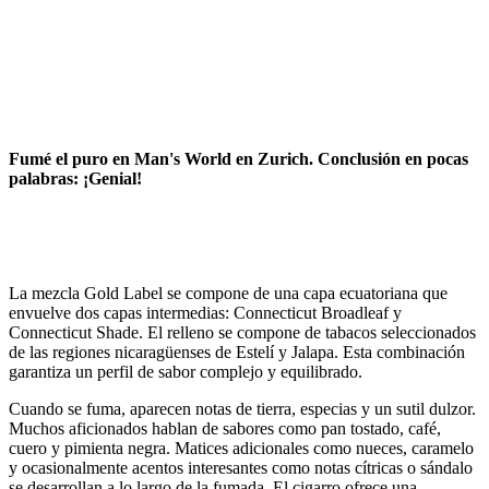
Fumé el puro en Man's World en Zurich. Conclusión en pocas
palabras: ¡Genial!
La mezcla Gold Label se compone de una capa ecuatoriana que
envuelve dos capas intermedias: Connecticut Broadleaf y
Connecticut Shade. El relleno se compone de tabacos seleccionados
de las regiones nicaragüenses de Estelí y Jalapa. Esta combinación
garantiza un perfil de sabor complejo y equilibrado.
Cuando se fuma, aparecen notas de tierra, especias y un sutil dulzor.
Muchos aficionados hablan de sabores como pan tostado, café,
cuero y pimienta negra. Matices adicionales como nueces, caramelo
y ocasionalmente acentos interesantes como notas cítricas o sándalo
se desarrollan a lo largo de la fumada. El cigarro ofrece una