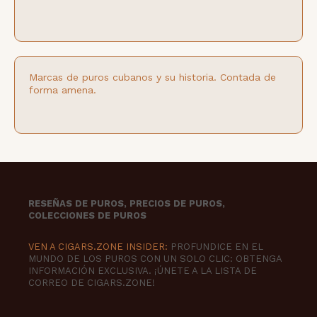
Marcas de puros cubanos y su historia. Contada de
forma amena.
RESEÑAS DE PUROS, PRECIOS DE PUROS,
COLECCIONES DE PUROS
VEN A CIGARS.ZONE INSIDER:
PROFUNDICE EN EL
MUNDO DE LOS PUROS CON UN SOLO CLIC: OBTENGA
INFORMACIÓN EXCLUSIVA. ¡ÚNETE A LA LISTA DE
CORREO DE CIGARS.ZONE!