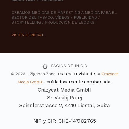
CREAMOS MEDIDAS DE MARKETING A MEDIDA PARA EL
SECTOR DEL TABACO: VÍDEOS / PUBLICIDAD /
STORYTELLING / PRODUCCIÓN DE EBOOKS.
VISIÓN GENERAL
PÁGINA DE INICIO
es una revista de la
© 2026 - Zigarren.Zone
Crazycat
- cuidadosamente comisariada.
Media GmbH
Crazycat Media GmbH
Sr. Vasilij Ratej
Spinnlerstrasse 2, 4410 Liestal, Suiza
NIF y CIF: CHE-147.182.765