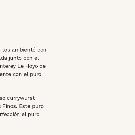
 y los ambientó con
da junto con el
nterey Le Hoyo de
ente con el puro
ioso currywurst
s Finos. Este puro
fección el puro