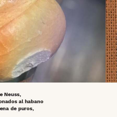
de Neuss,
ionados al habano
lena de puros,