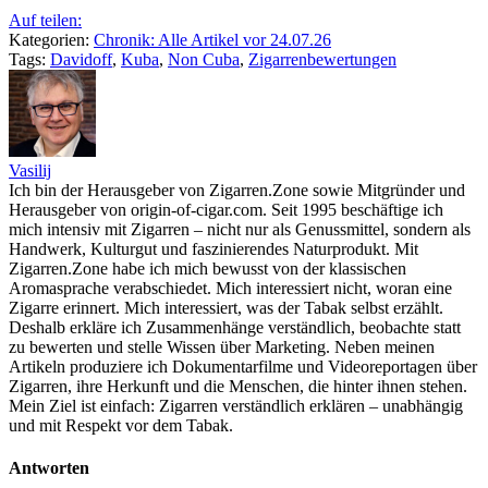
Auf teilen:
Kategorien:
Chronik: Alle Artikel vor 24.07.26
Tags:
Davidoff
,
Kuba
,
Non Cuba
,
Zigarrenbewertungen
Vasilij
Ich bin der Herausgeber von Zigarren.Zone sowie Mitgründer und
Herausgeber von origin-of-cigar.com. Seit 1995 beschäftige ich
mich intensiv mit Zigarren – nicht nur als Genussmittel, sondern als
Handwerk, Kulturgut und faszinierendes Naturprodukt. Mit
Zigarren.Zone habe ich mich bewusst von der klassischen
Aromasprache verabschiedet. Mich interessiert nicht, woran eine
Zigarre erinnert. Mich interessiert, was der Tabak selbst erzählt.
Deshalb erkläre ich Zusammenhänge verständlich, beobachte statt
zu bewerten und stelle Wissen über Marketing. Neben meinen
Artikeln produziere ich Dokumentarfilme und Videoreportagen über
Zigarren, ihre Herkunft und die Menschen, die hinter ihnen stehen.
Mein Ziel ist einfach: Zigarren verständlich erklären – unabhängig
und mit Respekt vor dem Tabak.
Antworten