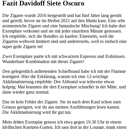
Fazit Davidoff Siete Oscuro
Die Zigarre wurde 2016 hergestellt und hat fünf Jahre lang geruht
und gereift, bevor sie im Herbst 2021 auf den Markt kam. Eine sehr
aromenreiche Zigarre und eine fantastische Mischung! Ich habe drei
Exemplare verkostet und sie mit jeder einzelnen Minute genossen.
Ich empfehle, sich die Bundles zu kaufen: Einerseits, weil die
Zigarren weltweit limitiert sind und andererseits, weil es einfach eine
super geile Zigarre ist!
Zwei Exemplare pairte ich mit schwarzem Espresso und Erdnüssen.
Wunderbare Kombination mit dieser Zigarre!
Den gelegentlich auftretenden Schiefbrand habe ich mit der Flamme
korrigiert. Hier die Erklärung, warum ich eine 12-wöchige
Akklimatisierung empfehle: Der Abbrand war teilweise etwas
holprig: Mal brannten die drei Exemplare schneller in der Mitte, und
dann wieder ganz normal.
Das ist kein Fehler der Zigarre. Sie ist nach dem Kauf schon zum
Genuss geeignet, wie du aus meinen Ausführungen lesen kannst.
Die Akklimatisierung wird ihr gut tun.
Mein drittes Exemplar genoss ich etwa gegen 19.30 Uhr in einem
idyllischen Kneipen-Garten. Ich sass dort in der Lounge, trank einen