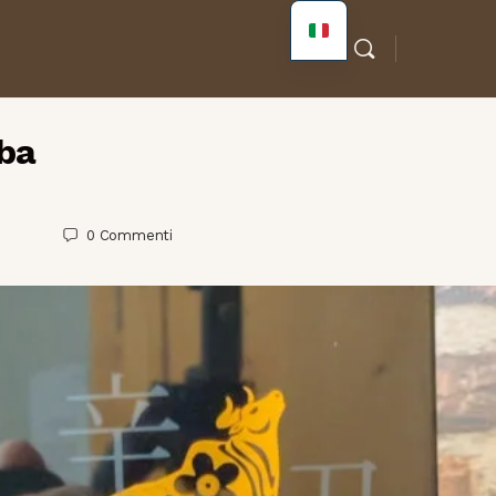
iba
0
Commenti