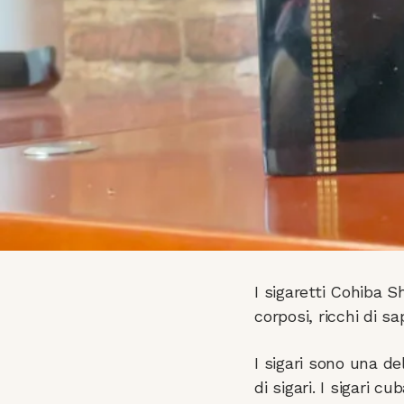
I sigaretti Cohiba 
corposi, ricchi di s
I sigari sono una de
di sigari. I sigari 