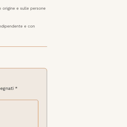
o origine e sulle persone 
indipendente e con 
segnati
*