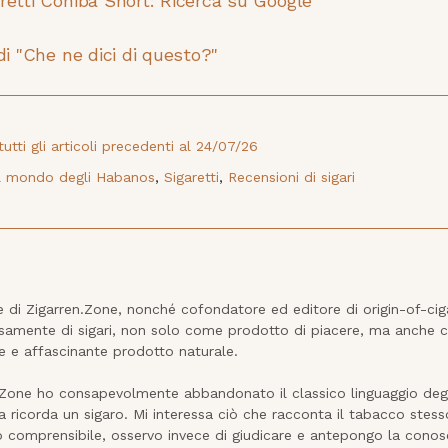
aretti Cohiba Short: Ricerca su Google
 di "Che ne dici di questo?"
utti gli articoli precedenti al 24/07/26
Il mondo degli Habanos
,
Sigaretti
,
Recensioni di sigari
e di Zigarren.Zone, nonché cofondatore ed editore di origin-of-cig
amente di sigari, non solo come prodotto di piacere, ma anche co
e e affascinante prodotto naturale.

.Zone ho consapevolmente abbandonato il classico linguaggio degl
a ricorda un sigaro. Mi interessa ciò che racconta il tabacco stesso
 comprensibile, osservo invece di giudicare e antepongo la conosc