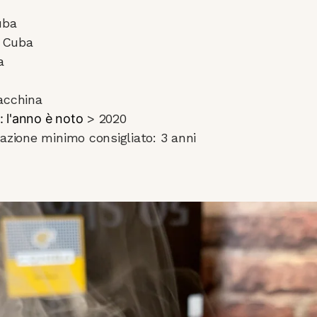
uba
: Cuba
a
acchina
: l'anno è noto
> 2020
azione minimo consigliato: 3 anni