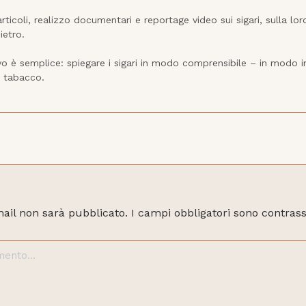
articoli, realizzo documentari e reportage video sui sigari, sulla lor
etro.

ivo è semplice: spiegare i sigari in modo comprensibile – in modo 
l tabacco.
mail non sarà pubblicato.
I campi obbligatori sono contras