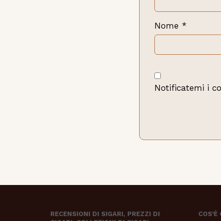
Nome
*
Notificatemi i c
RECENSIONI DI SIGARI, PREZZI DI
COS'È