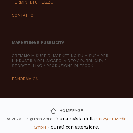
TERMINI DI UTILIZZO
CONTATTO
MARKETING E PUBBLICITÀ
CREIAMO MISURE DI MARKETING SU MISURA PER
L'INDUSTRIA DEL SIGARO: VIDEO / PUBBLICITÀ /
STORYTELLING / PRODUZIONE DI EBOOK.
PANORAMICA
HOMEPAGE
è una rivista della
© 2026 - Zigarren.Zone
Crazycat Media
- curati con attenzione.
GmbH