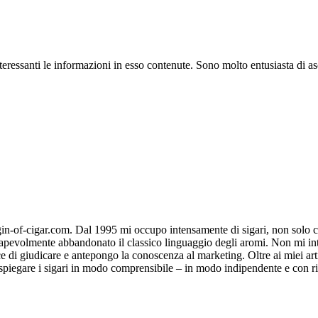
nteressanti le informazioni in esso contenute. Sono molto entusiasta di a
gin-of-cigar.com. Dal 1995 mi occupo intensamente di sigari, non solo 
apevolmente abbandonato il classico linguaggio degli aromi. Non mi inte
 di giudicare e antepongo la conoscenza al marketing. Oltre ai miei artic
: spiegare i sigari in modo comprensibile – in modo indipendente e con ri