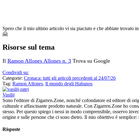
Spero che il mio ultimo articolo vi sia piaciuto e che abbiate trovato i
🤗
Risorse sul tema
Il
Ramon Allones Allones n. 3
Trova su Google
Condividi su:
Categorie:
Cronaca: tutti gli articoli precedenti al 24/07/26
Tag:
Ramon Allones
,
Il mondo degli Habanos
Vasilij
Sono l'editore di Zigarren.Zone, nonché cofondatore ed editore di ori
culturale e affascinante prodotto naturale. Con Zigarren.Zone ho cons
stesso. Per questo spiego i nessi in modo comprensibile, osservo invece
origine e sulle persone che ci sono dietro. Il mio obiettivo è semplice
Risposte