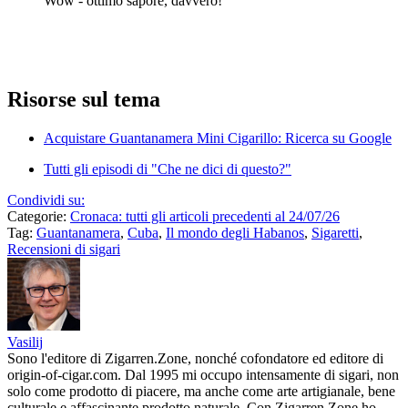
Wow - ottimo sapore, davvero!
Risorse sul tema
Acquistare Guantanamera Mini Cigarillo: Ricerca su Google
Tutti gli episodi di "Che ne dici di questo?"
Condividi su:
Categorie:
Cronaca: tutti gli articoli precedenti al 24/07/26
Tag:
Guantanamera
,
Cuba
,
Il mondo degli Habanos
,
Sigaretti
,
Recensioni di sigari
Vasilij
Sono l'editore di Zigarren.Zone, nonché cofondatore ed editore di
origin-of-cigar.com. Dal 1995 mi occupo intensamente di sigari, non
solo come prodotto di piacere, ma anche come arte artigianale, bene
culturale e affascinante prodotto naturale. Con Zigarren.Zone ho