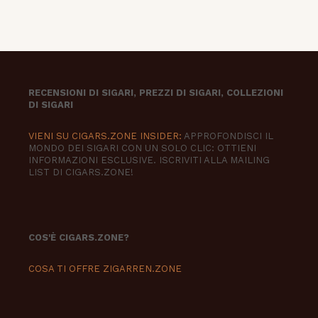
RECENSIONI DI SIGARI, PREZZI DI SIGARI, COLLEZIONI
DI SIGARI
VIENI SU CIGARS.ZONE INSIDER:
APPROFONDISCI IL
MONDO DEI SIGARI CON UN SOLO CLIC: OTTIENI
INFORMAZIONI ESCLUSIVE. ISCRIVITI ALLA MAILING
LIST DI CIGARS.ZONE!
COS'È CIGARS.ZONE?
COSA TI OFFRE ZIGARREN.ZONE