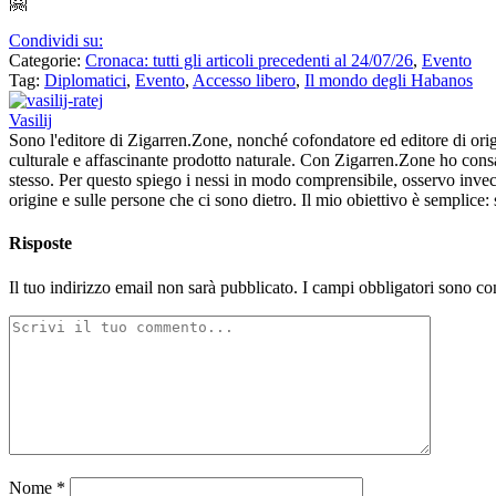
🤗
Condividi su:
Categorie:
Cronaca: tutti gli articoli precedenti al 24/07/26
,
Evento
Tag:
Diplomatici
,
Evento
,
Accesso libero
,
Il mondo degli Habanos
Vasilij
Sono l'editore di Zigarren.Zone, nonché cofondatore ed editore di ori
culturale e affascinante prodotto naturale. Con Zigarren.Zone ho cons
stesso. Per questo spiego i nessi in modo comprensibile, osservo invece
origine e sulle persone che ci sono dietro. Il mio obiettivo è semplice
Risposte
Il tuo indirizzo email non sarà pubblicato.
I campi obbligatori sono co
Nome
*