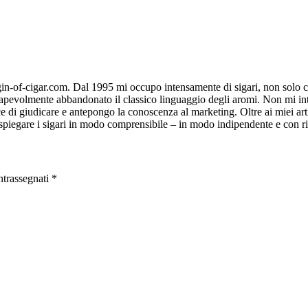
gin-of-cigar.com. Dal 1995 mi occupo intensamente di sigari, non solo 
apevolmente abbandonato il classico linguaggio degli aromi. Non mi inte
 di giudicare e antepongo la conoscenza al marketing. Oltre ai miei artic
: spiegare i sigari in modo comprensibile – in modo indipendente e con ri
ntrassegnati
*