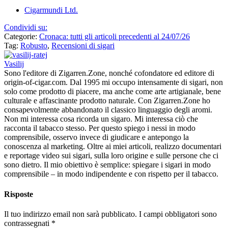
Cigarmundi Ltd.
Condividi su:
Categorie:
Cronaca: tutti gli articoli precedenti al 24/07/26
Tag:
Robusto
,
Recensioni di sigari
Vasilij
Sono l'editore di Zigarren.Zone, nonché cofondatore ed editore di
origin-of-cigar.com. Dal 1995 mi occupo intensamente di sigari, non
solo come prodotto di piacere, ma anche come arte artigianale, bene
culturale e affascinante prodotto naturale. Con Zigarren.Zone ho
consapevolmente abbandonato il classico linguaggio degli aromi.
Non mi interessa cosa ricorda un sigaro. Mi interessa ciò che
racconta il tabacco stesso. Per questo spiego i nessi in modo
comprensibile, osservo invece di giudicare e antepongo la
conoscenza al marketing. Oltre ai miei articoli, realizzo documentari
e reportage video sui sigari, sulla loro origine e sulle persone che ci
sono dietro. Il mio obiettivo è semplice: spiegare i sigari in modo
comprensibile – in modo indipendente e con rispetto per il tabacco.
Risposte
Il tuo indirizzo email non sarà pubblicato.
I campi obbligatori sono
contrassegnati
*