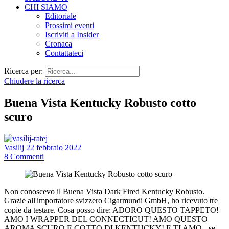
CHI SIAMO
Editoriale
Prossimi eventi
Iscriviti a Insider
Cronaca
Contattateci
Ricerca per:
Chiudere la ricerca
Buena Vista Kentucky Robusto cotto
scuro
Vasilij
22 febbraio 2022
8
Commenti
Non conoscevo il Buena Vista Dark Fired Kentucky Robusto.
Grazie all'importatore svizzero Cigarmundi GmbH, ho ricevuto tre
copie da testare. Cosa posso dire: ADORO QUESTO TAPPETO!
AMO I WRAPPER DEL CONNECTICUT! AMO QUESTO
AROMA SCURO E COTTO DI KENTUCKY! E TI AMO - se