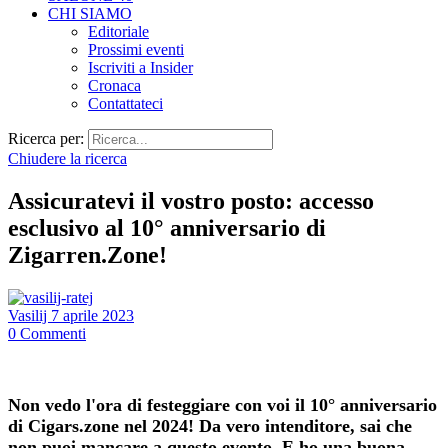
CHI SIAMO
Editoriale
Prossimi eventi
Iscriviti a Insider
Cronaca
Contattateci
Ricerca per:
Chiudere la ricerca
Assicuratevi il vostro posto: accesso
esclusivo al 10° anniversario di
Zigarren.Zone!
Vasilij
7 aprile 2023
0
Commenti
Non vedo l'ora di festeggiare con voi il 10° anniversario
di Cigars.zone nel 2024! Da vero intenditore, sai che
non puoi mancare a questo evento. E ho una buona