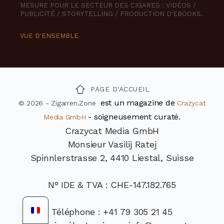
MESURE POUR LE SECTEUR DES CIGARES : VIDÉOS /
PUBLICITÉ / STORYTELLING / PRODUCTION D'EBOOKS.
VUE D'ENSEMBLE
PAGE D'ACCUEIL
est un magazine de
© 2026 - Zigarren.Zone
Crazycat
- soigneusement curaté.
Media GmbH
Crazycat Media GmbH
Monsieur Vasilij Ratej
Spinnlerstrasse 2, 4410 Liestal, Suisse
N° IDE & TVA : CHE-147.182.765
Téléphone : +41 79 305 21 45