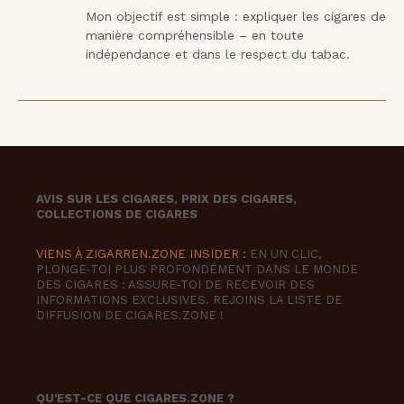
Mon objectif est simple : expliquer les cigares de 
manière compréhensible – en toute 
indépendance et dans le respect du tabac.
AVIS SUR LES CIGARES, PRIX DES CIGARES,
COLLECTIONS DE CIGARES
VIENS À ZIGARREN.ZONE INSIDER :
EN UN CLIC,
PLONGE-TOI PLUS PROFONDÉMENT DANS LE MONDE
DES CIGARES : ASSURE-TOI DE RECEVOIR DES
INFORMATIONS EXCLUSIVES. REJOINS LA LISTE DE
DIFFUSION DE CIGARES.ZONE !
QU'EST-CE QUE CIGARES.ZONE ?