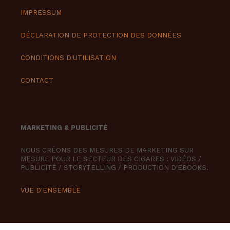
IMPRESSUM
DÉCLARATION DE PROTECTION DES DONNÉES
CONDITIONS D'UTILISATION
CONTACT
MARKETING & PUBLICITÉ
NOUS CRÉONS DES MESURES DE MARKETING SUR
MESURE POUR LE SECTEUR DES CIGARES : VIDÉOS /
PUBLICITÉ / STORYTELLING / PRODUCTION D'EBOOKS.
VUE D'ENSEMBLE