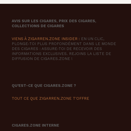
AVIS SUR LES CIGARES, PRIX DES CIGARES,
COLLECTIONS DE CIGARES
VIENS À ZIGARREN.ZONE INSIDER :
EN UN CLIC,
PLONGE-TOI PLUS PROFONDÉMENT DANS LE MONDE
DES CIGARES : ASSURE-TOI DE RECEVOIR DES
INFORMATIONS EXCLUSIVES. REJOINS LA LISTE DE
DIFFUSION DE CIGARES.ZONE !
QU'EST-CE QUE CIGARES.ZONE ?
TOUT CE QUE ZIGARREN.ZONE T'OFFRE
CIGARES.ZONE INTERNE