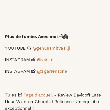
Plus de fumée. Avec moi.💨🤗
YOUTUBE 📺
@genussmitvasilij
INSTAGRAM 📸
@v4silij
INSTAGRAM 📸
@zigarrenzone
Tu es ici
Page d'accueil
-
Review Davidoff Late
Hour Winston Churchill Belicoso : Un équilibre
exceptionnel !