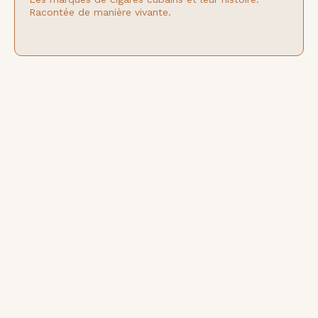
Racontée de manière vivante.