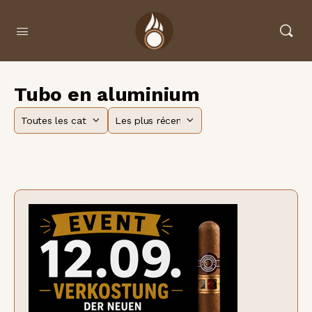
Tubo en aluminium
Catégorie
Trier
par