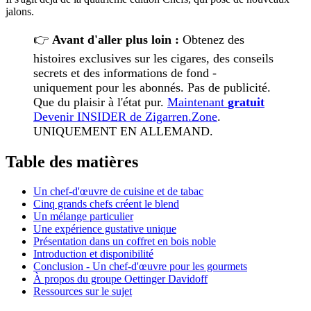
jalons.
👉
Avant d'aller plus loin :
Obtenez des
histoires exclusives sur les cigares, des conseils
secrets et des informations de fond -
uniquement pour les abonnés. Pas de publicité.
Que du plaisir à l'état pur.
Maintenant
gratuit
Devenir INSIDER de Zigarren.Zone
.
UNIQUEMENT EN ALLEMAND.
Table des matières
Un chef-d'œuvre de cuisine et de tabac
Cinq grands chefs créent le blend
Un mélange particulier
Une expérience gustative unique
Présentation dans un coffret en bois noble
Introduction et disponibilité
Conclusion - Un chef-d'œuvre pour les gourmets
À propos du groupe Oettinger Davidoff
Ressources sur le sujet