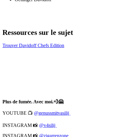
Ressources sur le sujet
Trouver Davidoff Chefs Edition
Plus de fumée. Avec moi.💨🤗
YOUTUBE 📺
@genussmitvasilij
INSTAGRAM 📸
@v4silij
INSTAGRAM 📸
@zigarrenzone