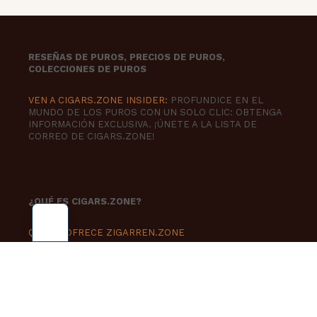
RESEÑAS DE PUROS, PRECIOS DE PUROS,
COLECCIONES DE PUROS
VEN A CIGARS.ZONE INSIDER:
PROFUNDICE EN EL
MUNDO DE LOS PUROS CON UN SOLO CLIC: OBTENGA
INFORMACIÓN EXCLUSIVA. ¡ÚNETE A LA LISTA DE
CORREO DE CIGARS.ZONE!
¿QUÉ ES CIGARS.ZONE?
QUÉ LE OFRECE ZIGARREN.ZONE
CIGARROS.ZONA INTERNA