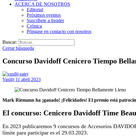
ACERCA DE NOSOTROS
Editorial
Próximos eventos
Suscríbete a Insider
Crónica
Póngase en contacto con nosotros
Buscar:
Cerrar búsqueda
Concurso Davidoff Cenicero Tiempo Bella
Vasilij
11 abril 2023
Mark Riemann ha
¡ganado! ¡Felicidades!
El premio está patrocin
El concurso: Cenicero Davidoff Time Beaut
En 2023 publicaremos 9 concursos de Accesorios DAVIDOFF.
límite para participar es el 29.03.2023.