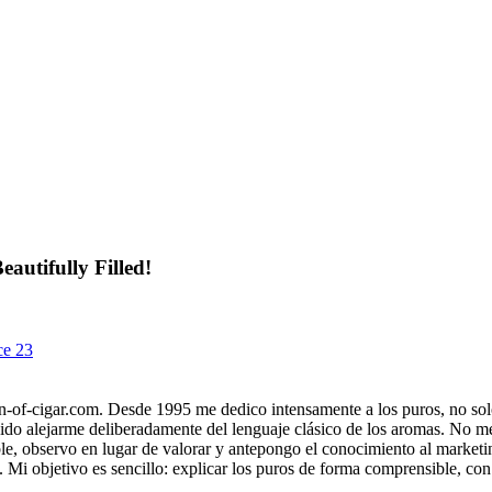
autifully Filled!
ce 23
gin-of-cigar.com. Desde 1995 me dedico intensamente a los puros, no s
ido alejarme deliberadamente del lenguaje clásico de los aromas. No me 
le, observo en lugar de valorar y antepongo el conocimiento al marketi
s. Mi objetivo es sencillo: explicar los puros de forma comprensible, co