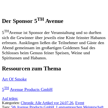
TH
Der Sponsor 5
Avenue
TH
5
Avenue ist Sponsor der Veranstaltung und so durften
sich die Gewinner über jeweils eine Kiste feinster Habanos
erfreuen. Ausklingen ließen die Teilnehmer und Gäste den
Abend gemeinsam im großartigen Goldenen Saal des
Schlosses beim Genuss feiner Speisen, Weine und
Spirituosen und Habanos.
Ressourcen zum Thema
Art Of Smoke
TH
5
Avenue Products GmbH
Auf teilen:
Kategorien:
Chronik: Alle Artikel vor 24.07.26
,
Event
Tags:
5th Avenue Products GmbH
,
Langsamrauchen Meisterschaft
,