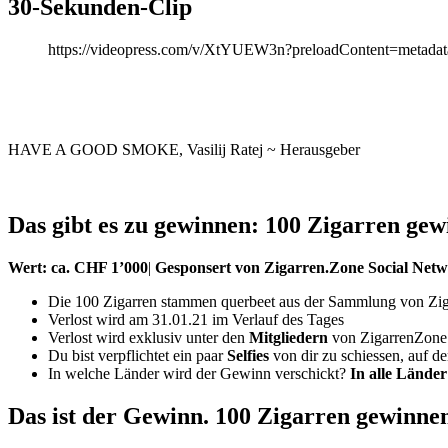
30-Sekunden-Clip
https://videopress.com/v/XtYUEW3n?preloadContent=metadat
HAVE A GOOD SMOKE, Vasilij Ratej ~ Herausgeber
Das gibt es zu gewinnen: 100 Zigarren ge
Wert: ca. CHF 1’000
|
Gesponsert von Zigarren.Zone Social Net
Die 100 Zigarren stammen querbeet aus der Sammlung von 
Verlost wird am 31.01.21 im Verlauf des Tages
Verlost wird exklusiv unter den
Mitgliedern
von ZigarrenZone
Du bist verpflichtet ein paar
Selfies
von dir zu schiessen, auf d
In welche Länder wird der Gewinn verschickt?
In alle Länder
Das ist der Gewinn. 100 Zigarren gewinne