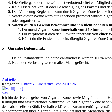
Die Weitergabe der Passwörter ist verboten.Leitet ein Mitglie
Kein Ersatz bei Verlust oder Beschädigung des Paketes und de
Das Verlosung-Reglement kann durch Zigarren.Zone jederzeit
Sofern dieser Wettbewerb auf Facebook promotet wurde: Zigarre
oder organisiert wird.
Sofern du den Gewinn bekommst und ihn nicht behalten m
Du musst ZigarrenZone
innerhalb von 24 Stunden
nach
Du verpflichtest dich den Gewinn innerhalb von
einer W
Hältst du die Fristen nicht ein, übergibt ZigarrenZone 
5 – Garantie Datenschutz
Deine Postanschrift und deine eMailadresse werden 100% weder 
Nach der Verlosung werden alle eMails gelöscht.
.
Auf teilen:
Kategorien:
Chronik: Alle Artikel vor 24.07.26
Vasilij
Ich bin der Herausgeber von Zigarren.Zone sowie Mitgründer und Hera
Kulturgut und faszinierendes Naturprodukt. Mit Zigarren.Zone habe ic
der Tabak selbst erzählt. Deshalb erkläre ich Zusammenhänge verstän
Videoreportagen über Zigarren, ihre Herkunft und die Menschen, die h