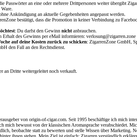
d die Passwörter an eine oder mehrere Drittpersonen weiter übergibt Z
r Ware.
 ohne Ankündigung an aktuelle Gegebenheiten angepasst werden.
nZone bestätigt, dass die Promotion in keiner Verbindung zu Facebook
öchtest
: Du darfst den Gewinn
nicht
anbrauchen.
 Erhalt des Gewinns per eMail informieren: verlosung@zigarren.zone
oche auf deine Kosten zurück zu schicken
: ZigarrenZone GmbH, Spi
GmbH den Fall an den Rechtsdienst.
an Dritte weitergeleitet noch verkauft.
usgeber von origin-of-cigar.com. Seit 1995 beschäftige ich mich inten
h mich bewusst von der klassischen Aromasprache verabschiedet. Mich in
dlich, beobachte statt zu bewerten und stelle Wissen über Marketing.
inter ihnen stehen. Mein Ziel ist einfach: Zigarren verständlich erkl