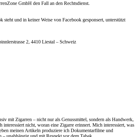
igarrenZone GmbH den Fall an den Rechtsdienst.
 steht und in keiner Weise von Facebook gesponsert, unterstützt
nnlerstrasse 2, 4410 Liestal – Schweiz
siv mit Zigarren – nicht nur als Genussmittel, sondern als Handwerk,
teressiert nicht, woran eine Zigarre erinnert. Mich interessiert, was
 Neben meinen Artikeln produziere ich Dokumentarfilme und
ären – unabhängig und mit Respekt vor dem Tabak.