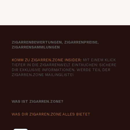
ZIGARRENBEWERTUNGEN, ZIGARRENPREISE,
ZIGARRENSAMMLUNGEN
KOMM ZU ZIGARREN.ZONE INSIDER:
MIT EINEM KLICK
TIEFER IN DIE ZIGARRENWELT EINTAUCHEN: SICHERE
DIR EXKLUSIVE INFORMATIONEN. WERDE TEIL DER
ZIGARREN.ZONE MAILINGLISTE!
WAS IST ZIGARREN.ZONE?
WAS DIR ZIGARREN.ZONE ALLES BIETET