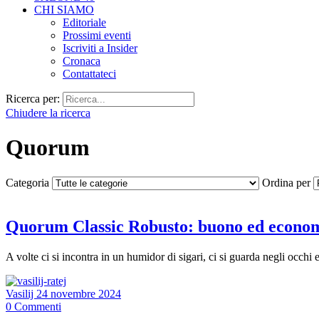
CHI SIAMO
Editoriale
Prossimi eventi
Iscriviti a Insider
Cronaca
Contattateci
Ricerca per:
Chiudere la ricerca
Quorum
Categoria
Ordina per
Quorum Classic Robusto: buono ed economic
A volte ci si incontra in un humidor di sigari, ci si guarda negli occh
Vasilij
24 novembre 2024
0
Commenti