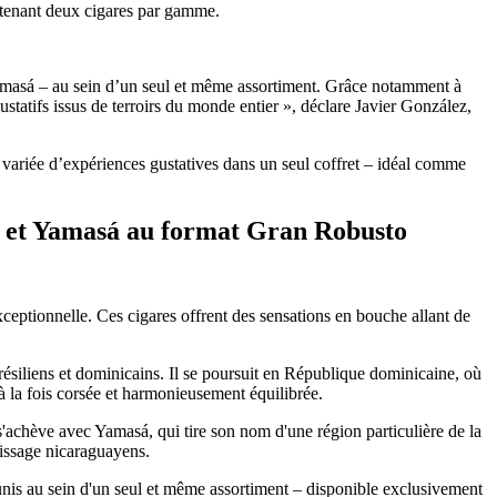
ntenant deux cigares par gamme.
amasá – au sein d’un seul et même assortiment. Grâce notamment à
ustatifs issus de terroirs du monde entier », déclare Javier González,
variée d’expériences gustatives dans un seul coffret – idéal comme
a et Yamasá au format Gran Robusto
ceptionnelle. Ces cigares offrent des sensations en bouche allant de
résiliens et dominicains. Il se poursuit en République dominicaine, où
à la fois corsée et harmonieusement équilibrée.
 s'achève avec Yamasá, qui tire son nom d'une région particulière de la
issage nicaraguayens.
is au sein d'un seul et même assortiment – disponible exclusivement