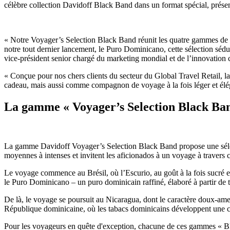
célèbre collection Davidoff Black Band dans un format spécial, prés
« Notre Voyager’s Selection Black Band réunit les quatre gammes de
notre tout dernier lancement, le Puro Dominicano, cette sélection séduit
vice-président senior chargé du marketing mondial et de l’innovation 
« Conçue pour nos chers clients du secteur du Global Travel Retail, 
cadeau, mais aussi comme compagnon de voyage à la fois léger et élé
La gamme « Voyager’s Selection Black Ba
La gamme Davidoff Voyager’s Selection Black Band propose une sélection
moyennes à intenses et invitent les aficionados à un voyage à travers c
Le voyage commence au Brésil, où l’Escurio, au goût à la fois sucré et
le Puro Dominicano – un puro dominicain raffiné, élaboré à partir de t
De là, le voyage se poursuit au Nicaragua, dont le caractère doux-amer 
République dominicaine, où les tabacs dominicains développent une co
Pour les voyageurs en quête d'exception, chacune de ces gammes « Bl