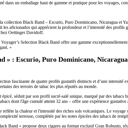
enté dans un emballage haut de gamme et pratique pour les voyages, co
 la collection Black Band – Escurio, Puro Dominicano, Nicaragua et Y
 les aficionados qui apprécient la profondeur et l’intensité des profils g
chez Oettinger Davidoff.
la Voyager’s Selection Black Band offre une gamme exceptionnellement 
gant. »
nd » : Escurio, Puro Dominicano, Nicaragu
 fascinante de quatre profils gustatifs distincts et d’une intensité ex
ertains des terroirs de tabac les plus réputés au monde.
 épicé, séduit par son profil sucré-salé unique, marqué par des tabacs b
abacs dont l'âge cumulé atteint 32 ans – offre une expérience gustative 
reflète la chaleur et l'intensité des riches sols volcaniques. Le voyage
mplexité terreuse, complétée par les notes épicées des tabacs de rempl
ack Band » propose deux cigares au format exclusif Gran Robusto, réun