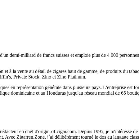
 d'un demi-milliard de francs suisses et emploie plus de 4 000 personnes
tion et à la vente au détail de cigares haut de gamme, de produits du taba
n's, Private Stock, Zino et Zino Platinum.
s en représentation générale dans plusieurs pays. L'entreprise est for
lique dominicaine et au Honduras jusqu'au réseau mondial de 65 boutique
 rédacteur en chef d'origin-of-cigar.com. Depuis 1995, je m'intéresse d
inant. Avec Zigarren.Zone, j’ai délibérément tourné le dos au langage cla