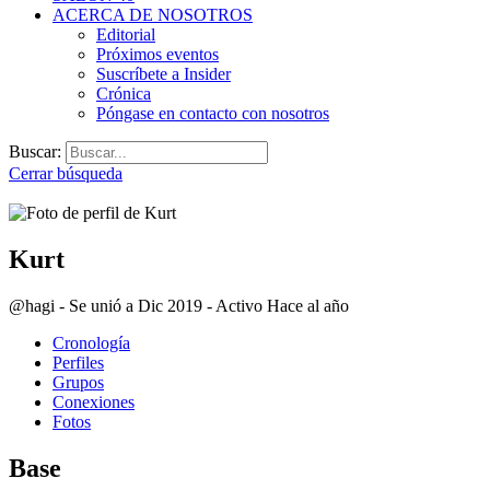
ACERCA DE NOSOTROS
Editorial
Próximos eventos
Suscríbete a Insider
Crónica
Póngase en contacto con nosotros
Buscar:
Cerrar búsqueda
Kurt
@hagi
-
Se unió a Dic 2019
-
Activo
Hace al año
Cronología
Perfiles
Grupos
Conexiones
Fotos
Base