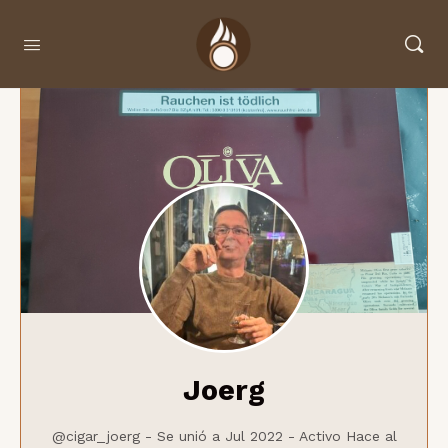
Joerg
@cigar_joerg
-
Se unió a Jul 2022
-
Activo Hace al