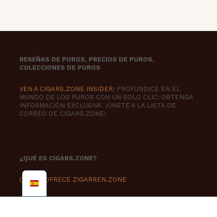
RESEÑAS DE PUROS, PRECIOS DE PUROS,
COLECCIONES DE PUROS
VEN A CIGARS.ZONE INSIDER:
PROFUNDICE EN EL
MUNDO DE LOS PUROS CON UN SOLO CLIC: OBTENGA
INFORMACIÓN EXCLUSIVA. ¡ÚNETE A LA LISTA DE
CORREO DE CIGARS.ZONE!
¿QUÉ ES CIGARS.ZONE?
QUÉ LE OFRECE ZIGARREN.ZONE