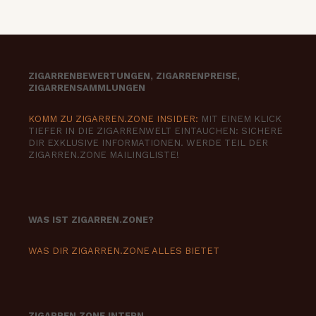
ZIGARRENBEWERTUNGEN, ZIGARRENPREISE,
ZIGARRENSAMMLUNGEN
KOMM ZU ZIGARREN.ZONE INSIDER:
MIT EINEM KLICK
TIEFER IN DIE ZIGARRENWELT EINTAUCHEN: SICHERE
DIR EXKLUSIVE INFORMATIONEN. WERDE TEIL DER
ZIGARREN.ZONE MAILINGLISTE!
WAS IST ZIGARREN.ZONE?
WAS DIR ZIGARREN.ZONE ALLES BIETET
ZIGARREN.ZONE INTERN