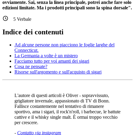
ovviamente. Sai, senza la linea principale, potrei anche fare solo
edizioni limitate. Ma i prodotti principali sono la spina dorsale".
5
Verbale
Indice dei contenuti
Ad alcune persone non piacciono le foglie larghe del
Connecticut.
La Germania a volte è un mistero
Facciamo tutto per voi amanti dei sigari
Cosa ne pensate?
Risorse sull'argomento e sull'acquisto di sigari
L'autore di questi articoli è Oliver - sopravvissuto,
grigliatore invernale, appassionato di TV di Bonn.
Fallisce costantemente nel tentativo di rimanere
sportivo, ama i sigari, il rock'n'roll, i barbecue, le battute
cattive e il whisky single malt. È ormai troppo vecchio
per crescere.
-
Contatto via instagram