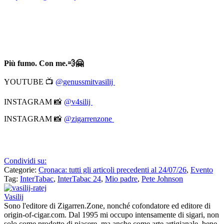
Più fumo. Con me.💨🤗
YOUTUBE 📺
@genussmitvasilij
INSTAGRAM 📸
@v4silij
INSTAGRAM 📸
@zigarrenzone
Condividi su:
Categorie:
Cronaca: tutti gli articoli precedenti al 24/07/26
,
Evento
Tag:
InterTabac
,
InterTabac 24
,
Mio padre
,
Pete Johnson
Vasilij
Sono l'editore di Zigarren.Zone, nonché cofondatore ed editore di
origin-of-cigar.com. Dal 1995 mi occupo intensamente di sigari, non
solo come prodotto di piacere, ma anche come arte artigianale, bene