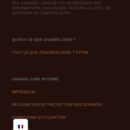
DES CIGARES : ASSURE-TOI DE RECEVOIR DES
INFORMATIONS EXCLUSIVES. REJOINS LA LISTE DE
DIFFUSION DE CIGARES.ZONE !
QU'EST-CE QUE CIGARES.ZONE ?
TOUT CE QUE ZIGARREN.ZONE T'OFFRE
CIGARES.ZONE INTERNE
IMPRESSUM
DÉCLARATION DE PROTECTION DES DONNÉES
CONDITIONS D'UTILISATION