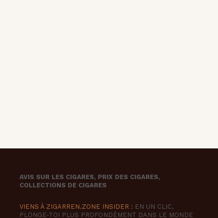
AVIS SUR LES CIGARES, PRIX DES CIGARES,
COLLECTIONS DE CIGARES
VIENS À ZIGARREN.ZONE INSIDER :
EN UN CLIC,
PLONGE-TOI PLUS PROFONDÉMENT DANS LE MONDE